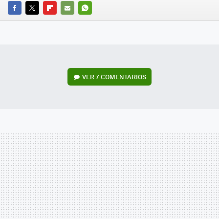
FACEBOOK
TWITTER
FLIPBOARD
E-
WHATSAPP
MAIL
VER
7 COMENTARIOS