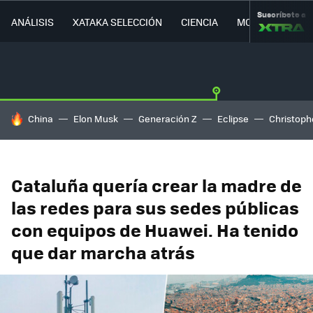
Suscríbete a
ANÁLISIS
XATAKA SELECCIÓN
CIENCIA
MOVILIDAD
HOY SE HABLA DE
China
Elon Musk
Generación Z
Eclipse
Christoph
Cataluña quería crear la madre de
las redes para sus sedes públicas
con equipos de Huawei. Ha tenido
que dar marcha atrás