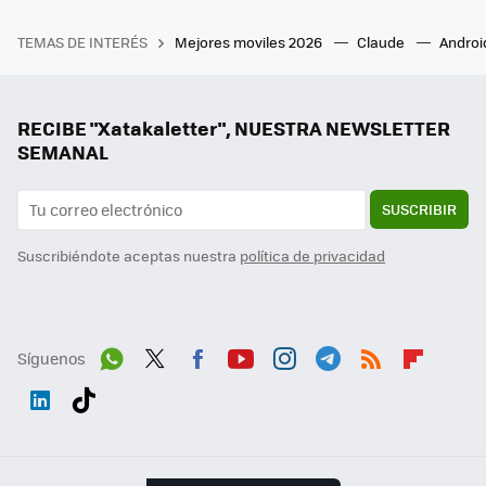
TEMAS DE INTERÉS
Mejores moviles 2026
Claude
Androi
RECIBE "Xatakaletter", NUESTRA NEWSLETTER
SEMANAL
SUSCRIBIR
Suscribiéndote aceptas nuestra
política de privacidad
Síguenos
Wh
Twit
Fac
You
Inst
Tele
RSS
Flip
ats
ter
ebo
tub
agr
gra
boa
Link
Tikt
App
ok
e
am
m
rd
edI
ok