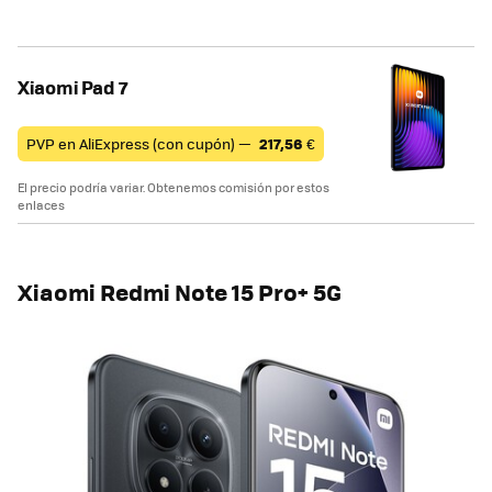
Xiaomi Pad 7
PVP en AliExpress (con cupón) —
217,56
€
El precio podría variar. Obtenemos comisión por estos
enlaces
Xiaomi Redmi Note 15 Pro+ 5G