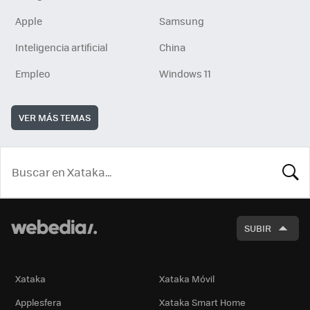
Apple
Samsung
Inteligencia artificial
China
Empleo
Windows 11
VER MÁS TEMAS
BUSCA
SUBIR
Xataka
Xataka Móvil
Applesfera
Xataka Smart Home