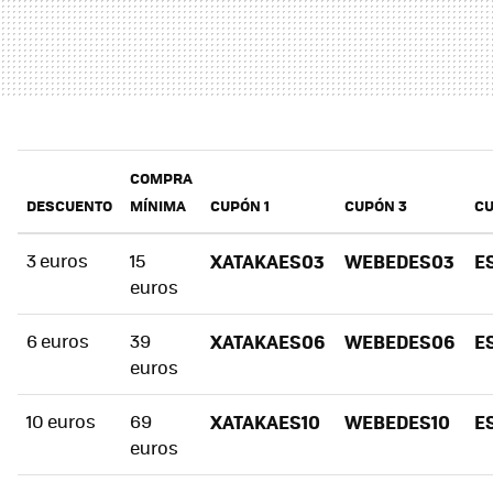
COMPRA
DESCUENTO
MÍNIMA
CUPÓN 1
CUPÓN 3
CU
3 euros
15
XATAKAES03
WEBEDES03
E
euros
6 euros
39
XATAKAES06
WEBEDES06
E
euros
10 euros
69
XATAKAES10
WEBEDES10
E
euros