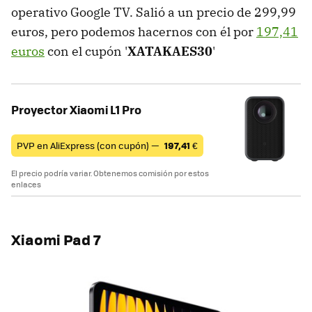
operativo Google TV. Salió a un precio de 299,99
euros, pero podemos hacernos con él por
197,41
euros
con el cupón '
XATAKAES30
'
Proyector Xiaomi L1 Pro
PVP en AliExpress (con cupón) —
197,41
€
El precio podría variar. Obtenemos comisión por estos
enlaces
Xiaomi Pad 7