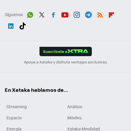
Síguenos
Wh
Twit
Fac
You
Inst
Tele
RSS
Flip
ats
ter
ebo
tub
agr
gra
boa
Link
Tikt
App
ok
e
am
m
rd
edI
ok
Suscríbete a
n
Apoya a Xataka y disfruta ventajas exclusivas
En Xataka hablamos de...
Streaming
Análisis
Espacio
Móviles
Energía
Xataka Movilidad