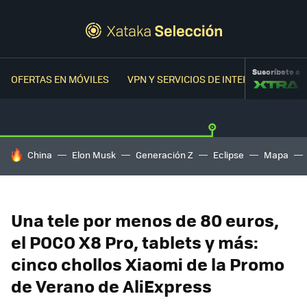
Suscríbete a
OFERTAS EN MÓVILES
VPN Y SERVICIOS DE INTERNET
OFER
HOY SE HABLA DE
China
Elon Musk
Generación Z
Eclipse
Mapa
Una tele por menos de 80 euros,
el POCO X8 Pro, tablets y más:
cinco chollos Xiaomi de la Promo
de Verano de AliExpress