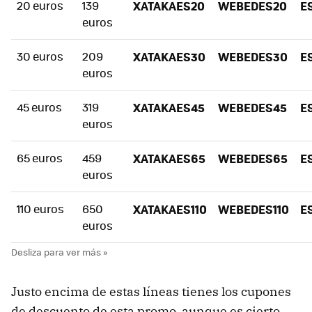
20 euros
139
XATAKAES20
WEBEDES20
E
euros
30 euros
209
XATAKAES30
WEBEDES30
E
euros
45 euros
319
XATAKAES45
WEBEDES45
E
euros
65 euros
459
XATAKAES65
WEBEDES65
E
euros
110 euros
650
XATAKAES110
WEBEDES110
E
euros
Justo encima de estas líneas tienes los cupones
de descuento de esta promo, aunque es cierto