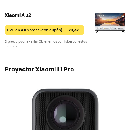
Xiaomi A 32
PVP en AliExpress (con cupón) —
79,37
€
El precio podría variar. Obtenemos comisión por estos
enlaces
Proyector Xiaomi L1 Pro