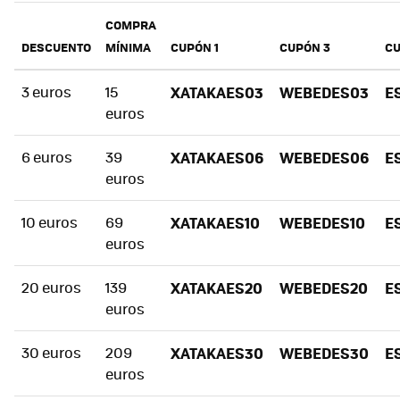
COMPRA
DESCUENTO
MÍNIMA
CUPÓN 1
CUPÓN 3
CU
3 euros
15
XATAKAES03
WEBEDES03
E
euros
6 euros
39
XATAKAES06
WEBEDES06
E
euros
10 euros
69
XATAKAES10
WEBEDES10
E
euros
20 euros
139
XATAKAES20
WEBEDES20
E
euros
30 euros
209
XATAKAES30
WEBEDES30
E
euros