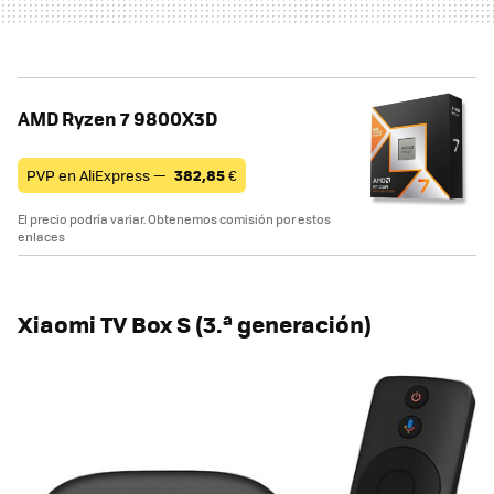
AMD Ryzen 7 9800X3D
PVP en AliExpress —
382,85
€
El precio podría variar. Obtenemos comisión por estos
enlaces
Xiaomi TV Box S (3.ª generación)