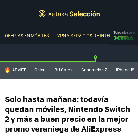
Suscríbete a
OFERTAS EN MÓVILES
VPN Y SERVICIOS DE INTERNET
OFER
HOY SE HABLA DE
AEMET
China
Bill Gates
Generación Z
iPhone 18
Solo hasta mañana: todavía
quedan móviles, Nintendo Switch
2 y más a buen precio en la mejor
promo veraniega de AliExpress