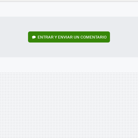
FACEBOOK
TWITTER
FLIPBOARD
E-
WHATSAPP
MAIL
ENTRAR Y ENVIAR UN COMENTARIO