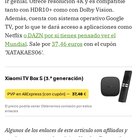
ir genial. Ofrece resolución 4K y es compatible
tanto con HDR10+ como con Dolby Vision.
Además, cuenta con sistema operativo Google
TV, por lo que te dará acceso a aplicaciones como
Netflix
o DAZN por si tienes pensado ver el
Mundial
. Sale por
37,46 euros
con el cupón
'XATAKAES06'.
Xiaomi TV Box S (3.ª generación)
PVP en AliExpress (con cupón) —
37,46
€
El precio podría variar. Obtenemos comisión por estos
enlaces
Algunos de los enlaces de este artículo son afiliados y