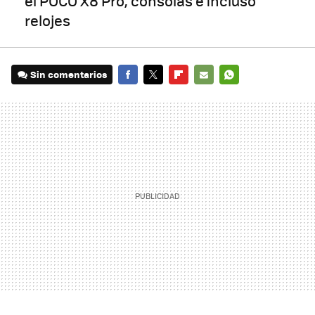
el POCO X8 Pro, consolas e incluso
relojes
Sin comentarios
FACEBOOK
TWITTER
FLIPBOARD
E-
WHATSAPP
MAIL