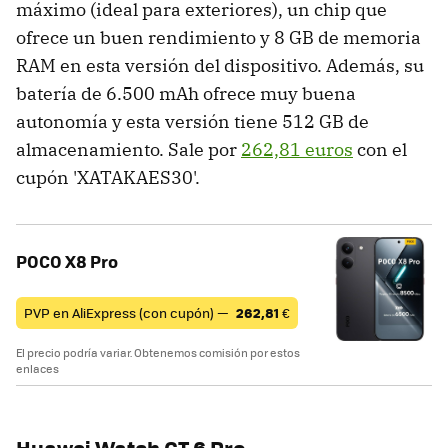
máximo (ideal para exteriores), un chip que
ofrece un buen rendimiento y 8 GB de memoria
RAM en esta versión del dispositivo. Además, su
batería de 6.500 mAh ofrece muy buena
autonomía y esta versión tiene 512 GB de
almacenamiento. Sale por
262,81 euros
con el
cupón 'XATAKAES30'.
POCO X8 Pro
PVP en AliExpress (con cupón) —
262,81
€
El precio podría variar. Obtenemos comisión por estos
enlaces
Huawei Watch GT 6 Pro