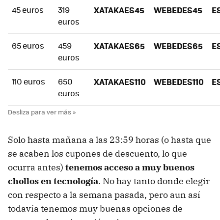
45 euros
319
XATAKAES45
WEBEDES45
E
euros
65 euros
459
XATAKAES65
WEBEDES65
E
euros
110 euros
650
XATAKAES110
WEBEDES110
E
euros
Solo hasta mañana a las 23:59 horas (o hasta que
se acaben los cupones de descuento, lo que
ocurra antes)
tenemos acceso a muy buenos
chollos en tecnología
. No hay tanto donde elegir
con respecto a la semana pasada, pero aun así
todavía tenemos muy buenas opciones de