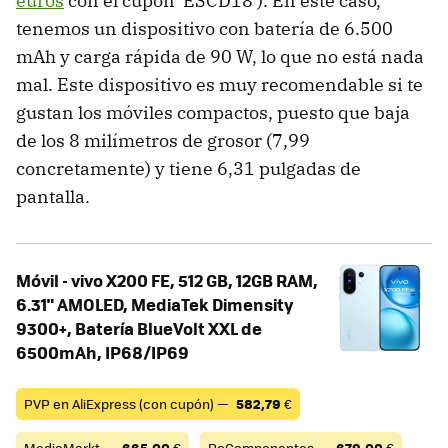
euros
con el cupón 'ESCD18'). En este caso,
tenemos un dispositivo con batería de 6.500
mAh y carga rápida de 90 W, lo que no está nada
mal. Este dispositivo es muy recomendable si te
gustan los móviles compactos, puesto que baja
de los 8 milímetros de grosor (7,99
concretamente) y tiene 6,31 pulgadas de
pantalla.
Móvil - vivo X200 FE, 512 GB, 12GB RAM,
6.31" AMOLED, MediaTek Dimensity
9300+, Batería BlueVolt XXL de
6500mAh, IP68/IP69
PVP en AliExpress (con cupón) —
582,79
€
MediaMarkt —
665,00
€
PcComponentes —
679,00
€