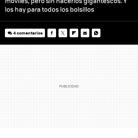
móviles, pero sin hacerlos gigantescos. Y
los hay para todos los bolsillos
4 comentarios
FACEBOOK
TWITTER
FLIPBOARD
E-
WHATSAPP
MAIL