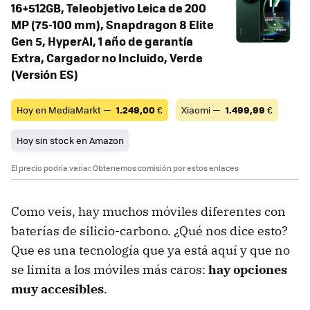
16+512GB, Teleobjetivo Leica de 200
MP (75-100 mm), Snapdragon 8 Elite
Gen 5, HyperAI, 1 año de garantía
Extra, Cargador no Incluido, Verde
(Versión ES)
Hoy en MediaMarkt —
1.249,00
€
Xiaomi —
1.499,99
€
Hoy sin stock en Amazon
El precio podría variar. Obtenemos comisión por estos enlaces
Como veis, hay muchos móviles diferentes con
baterías de silicio-carbono. ¿Qué nos dice esto?
Que es una tecnología que ya está aquí y que no
se limita a los móviles más caros:
hay opciones
muy accesibles
.