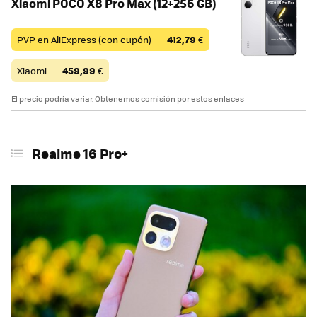
Xiaomi POCO X8 Pro Max (12+256 GB)
PVP en AliExpress (con cupón) —
412,79
€
Xiaomi —
459,99
€
El precio podría variar. Obtenemos comisión por estos enlaces
Realme 16 Pro+