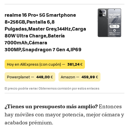
realme 16 Pro+ 5G Smartphone
8+256GB,Pantalla 6,8
Pulgadas,Master Grey,144Hz,Carga
80W Ultra Charge,Batería
7000mAh,Cámara
300MP,Snapdragon 7 Gen 4,IP69
Hoy en AliExpress (con cupón) —
361,24
€
Powerplanet —
449,00
€
Amazon —
459,99
€
El precio podría variar. Obtenemos comisión por estos enlaces
¿Tienes un presupuesto más amplio?
Entonces
hay móviles con mayor potencia, mejor cámara y
acabados prémium.