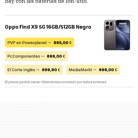
hay con las baterías de ion-litio.
Oppo Find X9 5G 16GB/512GB Negro
PVP en Powerplanet —
895,00
€
PcComponentes —
899,00
€
El Corte Inglés —
899,90
€
MediaMarkt —
999,00
€
El precio podría variar. Obtenemos comisión por estos enlaces