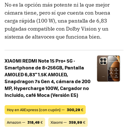
No es la opción más potente ni la que mejor
cámara tiene, pero sí que cuenta con buena
carga rápida (100 W), una pantalla de 6,83
pulgadas compatible con Dolby Vision y un
sistema de altavoces que funciona bien.
XIAOMI REDMI Note 15 Pro+ 5G -
Smartphone de 8+256GB, Pantalla
AMOLED 6,83" 1.5K AMOLED,
Snapdragon 7s Gen 4, cámara de 200
MP, Hypercharge 100W, Cargador no
Incluido, café Moca (Versión ES)
Hoy en AliExpress (con cupón) —
300,29
€
Amazon —
318,49
€
Xiaomi —
359,99
€