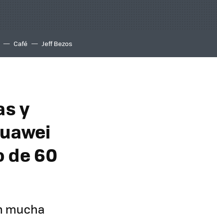
Café
Jeff Bezos
as y
Huawei
o de 60
on mucha