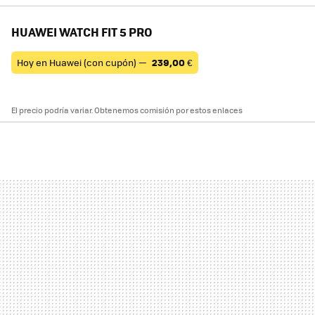
HUAWEI WATCH FIT 5 PRO
Hoy en Huawei (con cupón) —
239,00
€
El precio podría variar. Obtenemos comisión por estos enlaces