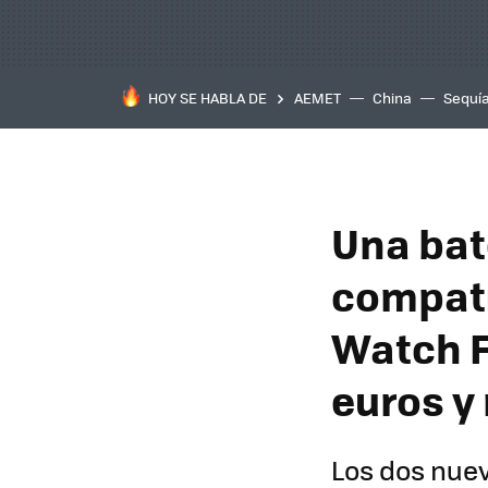
HOY SE HABLA DE
AEMET
China
Sequí
Una bat
compati
Watch F
euros y
Los dos nuev