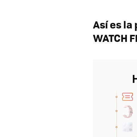
Así es l
WATCH FI