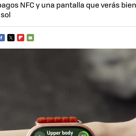
agos NFC y una pantalla que verás bien
 sol
FACEBOOK
TWITTER
FLIPBOARD
E-
MAIL