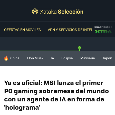
Suscríbete a
OFERTAS EN MÓVILES
VPN Y SERVICIOS DE INTERNET
OFER
HOY SE HABLA DE
China
Elon Musk
IA
Eclipse
Miniserie
Japón
Ya es oficial: MSI lanza el primer
PC gaming sobremesa del mundo
con un agente de IA en forma de
'holograma'