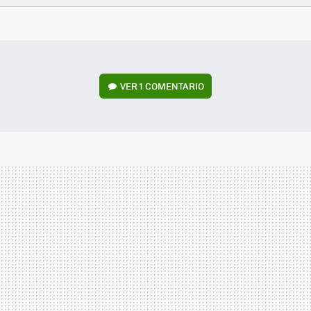
FACEBOOK
TWITTER
FLIPBOARD
E-
WHATSAPP
MAIL
VER
1 COMENTARIO