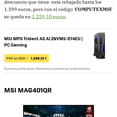
descuento que tiene: está rebajado hasta los
1.399 euros, pero con el código '
COMPUTEXMSI
'
se queda en
1.259,10 euros
.
MSI MPG Trident AS AI 2NVM5-074EU |
PC Gaming
PVP en MSI —
1.259,10
€
El precio podría variar. Obtenemos comisión por estos enlaces
MSI MAG401QR