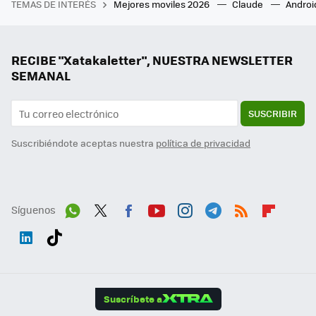
TEMAS DE INTERÉS
Mejores moviles 2026
Claude
Androi
RECIBE "Xatakaletter", NUESTRA NEWSLETTER
SEMANAL
SUSCRIBIR
Suscribiéndote aceptas nuestra
política de privacidad
Síguenos
Wh
Twit
Fac
You
Inst
Tele
RSS
Flip
ats
ter
ebo
tub
agr
gra
boa
Link
Tikt
App
ok
e
am
m
rd
edI
ok
Suscríbete a
n