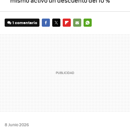
mismo activo un descuento del 10 %
1 comentario
FACEBOOK
TWITTER
FLIPBOARD
E-
WHATSAPP
MAIL
8 Junio 2026