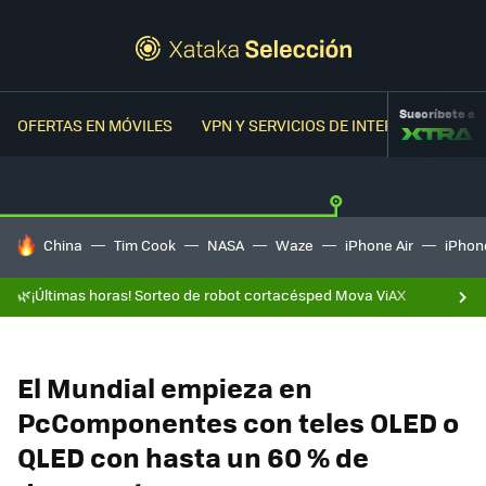
Suscríbete a
OFERTAS EN MÓVILES
VPN Y SERVICIOS DE INTERNET
OFER
HOY SE HABLA DE
China
Tim Cook
NASA
Waze
iPhone Air
iPhone
🌿¡Últimas horas! Sorteo de robot cortacésped Mova ViAX
El Mundial empieza en
PcComponentes con teles OLED o
QLED con hasta un 60 % de