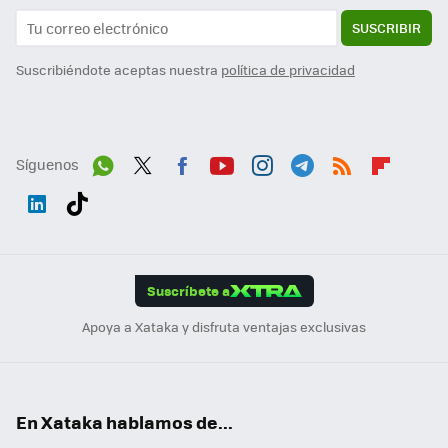
SUSCRIBIR
Suscribiéndote aceptas nuestra
política de privacidad
Síguenos
Wh
Twit
Fac
You
Inst
Tele
RSS
Flip
ats
ter
ebo
tub
agr
gra
boa
Link
Tikt
App
ok
e
am
m
rd
edI
ok
Suscríbete a
n
Apoya a Xataka y disfruta ventajas exclusivas
En Xataka hablamos de...