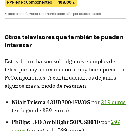
PVP en PcComponentes —
169,00
€
El precio podría variar. Obtenemos comisión por estos enlaces
Otros televisores que también te pueden
interesar
Estos de arriba son solo algunos ejemplos de
teles que hay ahora mismo a muy buen precio en
PcComponentes. A continuación, os dejamos
algunos más a modo de resumen:
Nilait Prisma 43UD7004SWOS
por
219 euros
(en lugar de 359 euros).
Philips LED Ambilight 50PUS8010
por
299
euros
(en lugar de 599 euros).