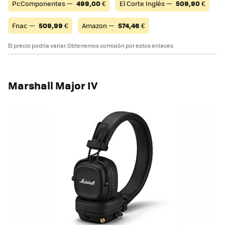
PcComponentes —
499,00
€
El Corte Inglés —
509,90
€
Fnac —
509,99
€
Amazon —
574,46
€
El precio podría variar. Obtenemos comisión por estos enlaces
Marshall Major IV