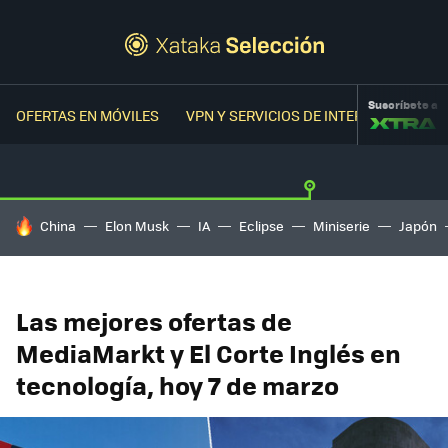
Suscríbete a
OFERTAS EN MÓVILES
VPN Y SERVICIOS DE INTERNET
OFER
HOY SE HABLA DE
China
Elon Musk
IA
Eclipse
Miniserie
Japón
Las mejores ofertas de
MediaMarkt y El Corte Inglés en
tecnología, hoy 7 de marzo