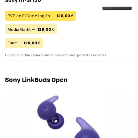
PVP en El Corte Inglés —
129,00
€
MediaMarkt —
129,00
€
Fnac —
129,90
€
El precio podría variar. Obtenemos comisión por estos enlaces
Sony LinkBuds Open