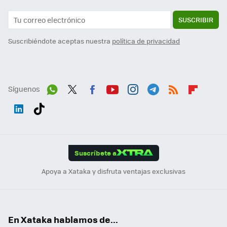
SUSCRIBIR
Suscribiéndote aceptas nuestra
política de privacidad
Síguenos
Wh
Twit
Fac
You
Inst
Tele
RSS
Flip
ats
ter
ebo
tub
agr
gra
boa
Link
Tikt
App
ok
e
am
m
rd
edI
ok
Suscríbete a
n
Apoya a Xataka y disfruta ventajas exclusivas
En Xataka hablamos de...