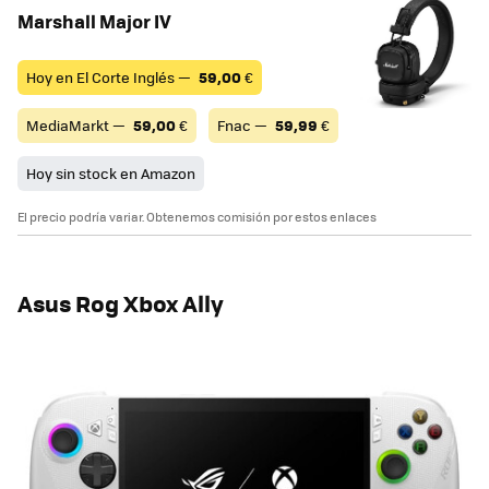
Marshall Major IV
Hoy en El Corte Inglés —
59,00
€
MediaMarkt —
59,00
€
Fnac —
59,99
€
Hoy sin stock en Amazon
El precio podría variar. Obtenemos comisión por estos enlaces
Asus Rog Xbox Ally