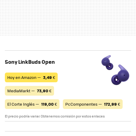
Sony LinkBuds Open
Hoy en Amazon —
3,49
€
MediaMarkt —
73,90
€
El Corte Inglés —
119,00
€
PcComponentes —
172,99
€
El precio podría variar. Obtenemos comisión por estos enlaces