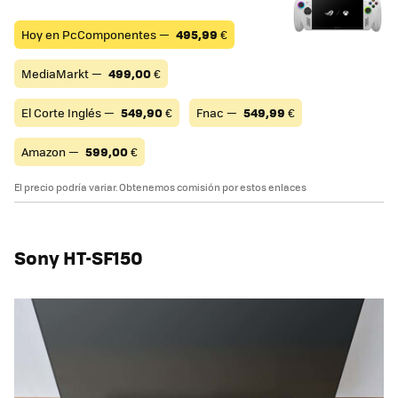
Hoy en PcComponentes —
495,99
€
MediaMarkt —
499,00
€
El Corte Inglés —
549,90
€
Fnac —
549,99
€
Amazon —
599,00
€
El precio podría variar. Obtenemos comisión por estos enlaces
Sony HT-SF150