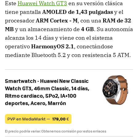
Este
Huawei Watch GT3
en su versión clásica
tiene pantalla
AMOLED de 1,43 pulgadas
y el
procesador
ARM Cortex - M
, con una
RAM de 32
MB
y un almacenamiento de
4 GB
. Su autonomía
alcanza los 14 días y viene con el sistema
operativo
HarmonyOS 2.1
, conectándose
mediante Bluetooth 5.2 y con resistencia 5 ATM.
Smartwatch - Huawei New Classic
Watch GT3, 46mm Classic, 14 días,
Ritmo cardiaco, SPo2, IA+100
deportes, Acero, Marrón
PVP en MediaMarkt —
179,00
€
El precio podría variar. Obtenemos comisión por estos enlaces