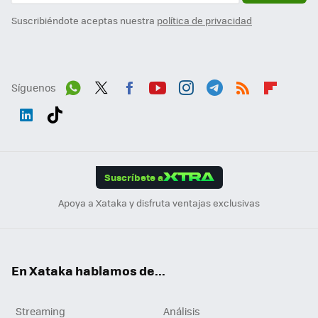
Suscribiéndote aceptas nuestra
política de privacidad
Síguenos
Wh
Twit
Fac
You
Inst
Tele
RSS
Flip
ats
ter
ebo
tub
agr
gra
boa
Link
Tikt
App
ok
e
am
m
rd
edI
ok
Suscríbete a
n
Apoya a Xataka y disfruta ventajas exclusivas
En Xataka hablamos de...
Streaming
Análisis