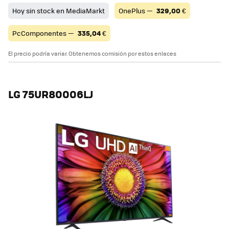
Hoy sin stock en MediaMarkt
OnePlus —
329,00
€
PcComponentes —
335,04
€
El precio podría variar. Obtenemos comisión por estos enlaces
LG 75UR80006LJ