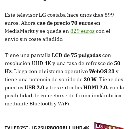
Este televisor
LG
costaba hace unos días 899
euros. Ahora
cae de precio 70 euros
en
MediaMarkt y se queda en
829 euros
con el
envío sin coste añadido.
Tiene una pantalla
LCD de 75 pulgadas
con
resolución UHD 4K y una tasa de refresco de
50
Hz
. Llega con el sistema operativo
WebOS 23
y
tiene una potencia de sonido de
20 W
. Tiene dos
puertos
USB 2.0
y tres entradas
HDMI 2.0,
con la
posibilidad de conectarse de forma inalámbrica
mediante Bluetooth y WiFi.
TV LED 75" - LG 75UR80006LJ, UHD 4K,