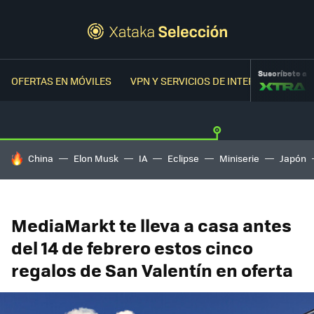
Suscríbete a
OFERTAS EN MÓVILES
VPN Y SERVICIOS DE INTERNET
OFER
HOY SE HABLA DE
China
Elon Musk
IA
Eclipse
Miniserie
Japón
MediaMarkt te lleva a casa antes
del 14 de febrero estos cinco
regalos de San Valentín en oferta