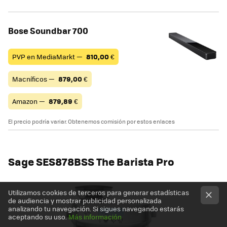
Bose Soundbar 700
PVP en MediaMarkt —
810,00
€
Macníficos —
879,00
€
Amazon —
879,89
€
El precio podría variar. Obtenemos comisión por estos enlaces
Sage SES878BSS The Barista Pro
Utilizamos cookies de terceros para generar estadísticas
de audiencia y mostrar publicidad personalizada
analizando tu navegación. Si sigues navegando estarás
aceptando su uso.
Más información