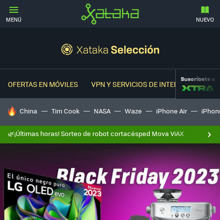
MENÚ
NUEVO
Suscríbete a
OFERTAS EN MÓVILES
VPN Y SERVICIOS DE INTERNET
OFER
HOY SE HABLA DE
China
Tim Cook
NASA
Waze
iPhone Air
iPhone
🌿¡Últimas horas! Sorteo de robot cortacésped Mova ViAX