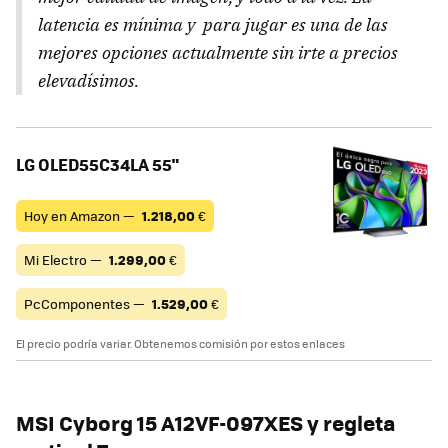
latencia es mínima y para jugar es una de las
mejores opciones actualmente sin irte a precios
elevadísimos.
LG OLED55C34LA 55"
Hoy en Amazon —
1.218,00
€
Mi Electro —
1.299,00
€
PcComponentes —
1.529,00
€
El precio podría variar. Obtenemos comisión por estos enlaces
MSI Cyborg 15 A12VF-097XES y regleta