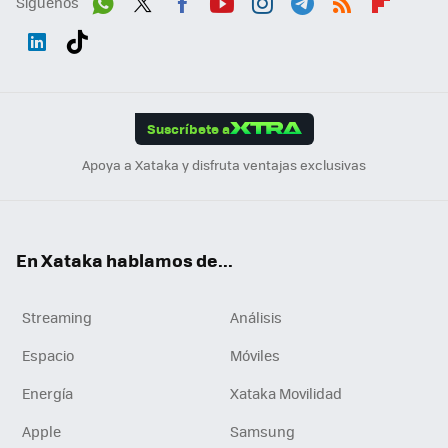
Síguenos
Wh
Twit
Fac
You
Inst
Tele
RSS
Flip
ats
ter
ebo
tub
agr
gra
boa
Link
Tikt
App
ok
e
am
m
rd
edI
ok
Suscríbete a
n
Apoya a Xataka y disfruta ventajas exclusivas
En Xataka hablamos de...
Streaming
Análisis
Espacio
Móviles
Energía
Xataka Movilidad
Apple
Samsung