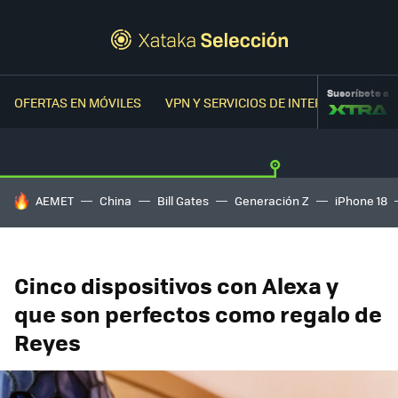
Suscríbete a
OFERTAS EN MÓVILES
VPN Y SERVICIOS DE INTERNET
OFER
HOY SE HABLA DE
AEMET
China
Bill Gates
Generación Z
iPhone 18
Cinco dispositivos con Alexa y
que son perfectos como regalo de
Reyes