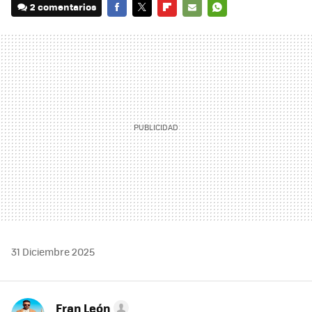
2 comentarios
FACEBOOK
TWITTER
FLIPBOARD
E-
WHATSAPP
MAIL
31 Diciembre 2025
Fran León