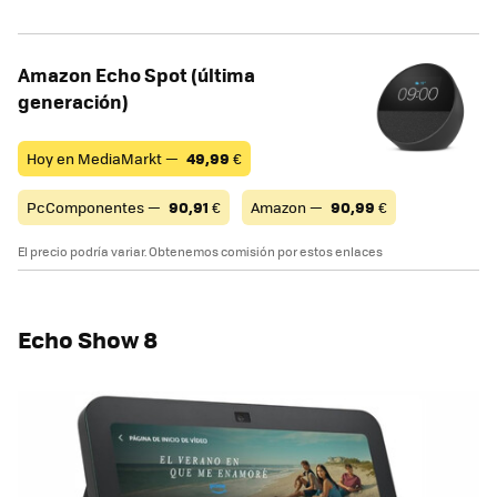
Amazon Echo Spot (última
generación)
Hoy en MediaMarkt —
49,99
€
PcComponentes —
90,91
€
Amazon —
90,99
€
El precio podría variar. Obtenemos comisión por estos enlaces
Echo Show 8