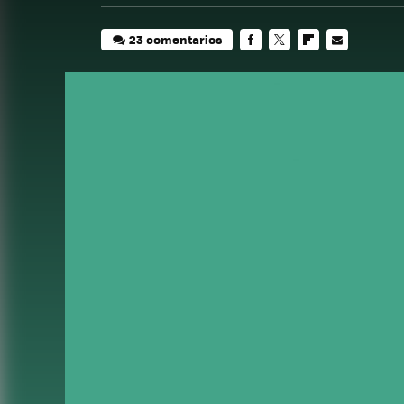
23 comentarios
FACEBOOK
TWITTER
FLIPBOARD
E-
MAIL