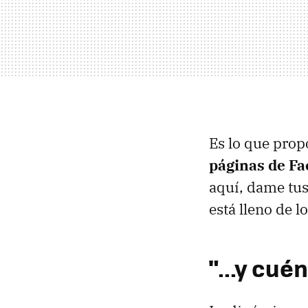
Es lo que pro
páginas de F
aquí, dame tus 
está lleno de l
"...y cué