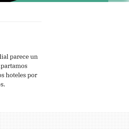
ial parece un
ompartamos
s hoteles por
s.