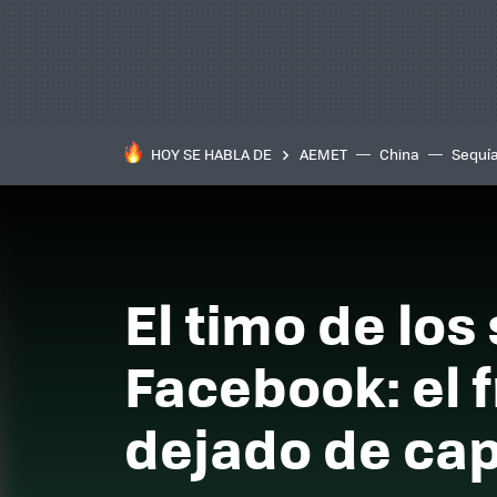
HOY SE HABLA DE
AEMET
China
Sequí
El timo de lo
Facebook: el 
dejado de cap