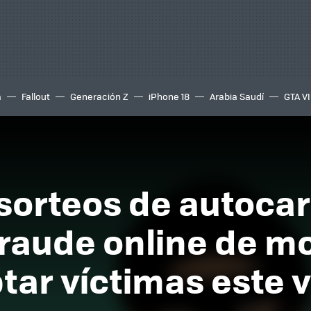
a
Fallout
Generación Z
iPhone 18
Arabia Saudí
GTA VI
s sorteos de autoca
fraude online de m
tar víctimas este 