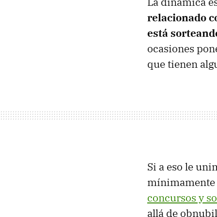
La dinámica e
relacionado c
está sorteand
ocasiones pon
que tienen alg
Si a eso le un
mínimamente re
concursos y so
allá de obnubi