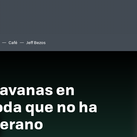
Café
Jeff Bezos
ravanas en
oda que no ha
verano