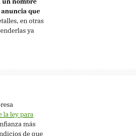
on un nombre
, anuncia que
talles, en otras
enderlas ya
presa
 la ley para
onfianza más
indicios de que