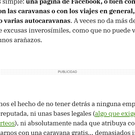
s simple:
una página de Facebook, o bien c
on las caravanas o con los viajes en general
o varias autocaravanas
. A veces no da más de
e excusas inverosímiles, como que no puede v
unos arañazos.
imos el hecho de no tener detrás a ninguna em
putada, ni unas bases legales (
algo que exige
rteos
), ni absolutamente nada que atribuya c
larnos con una caravana gratis... demasiados 