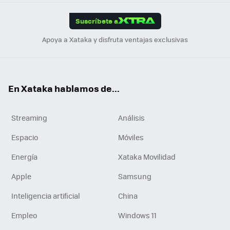
App
ok
e
am
m
rd
edI
ok
Suscríbete a
n
Apoya a Xataka y disfruta ventajas exclusivas
En Xataka hablamos de...
Streaming
Análisis
Espacio
Móviles
Energía
Xataka Movilidad
Apple
Samsung
Inteligencia artificial
China
Empleo
Windows 11