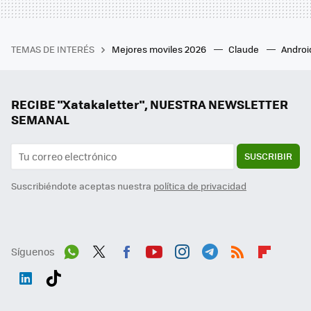
TEMAS DE INTERÉS
Mejores moviles 2026
Claude
Androi
RECIBE "Xatakaletter", NUESTRA NEWSLETTER
SEMANAL
SUSCRIBIR
Suscribiéndote aceptas nuestra
política de privacidad
Síguenos
Wh
Twit
Fac
You
Inst
Tele
RSS
Flip
ats
ter
ebo
tub
agr
gra
boa
Link
Tikt