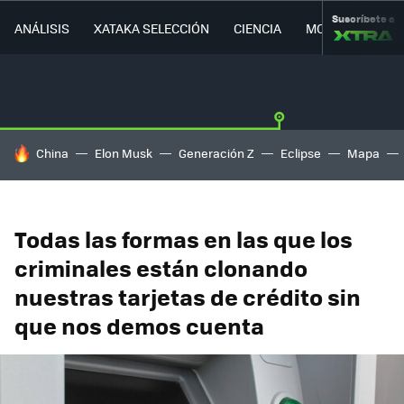
Suscríbete a
ANÁLISIS
XATAKA SELECCIÓN
CIENCIA
MOVILIDAD
HOY SE HABLA DE
China
Elon Musk
Generación Z
Eclipse
Mapa
Todas las formas en las que los
criminales están clonando
nuestras tarjetas de crédito sin
que nos demos cuenta