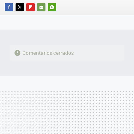
FACEBOOK
TWITTER
FLIPBOARD
E-
WHATSAPP
MAIL
Comentarios cerrados