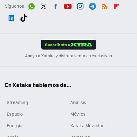
Síguenos
Wh
Twit
Fac
You
Inst
Tele
RSS
Flip
ats
ter
ebo
tub
agr
gra
boa
Link
Tikt
App
ok
e
am
m
rd
edI
ok
Suscríbete a
n
Apoya a Xataka y disfruta ventajas exclusivas
En Xataka hablamos de...
Streaming
Análisis
Espacio
Móviles
Energía
Xataka Movilidad