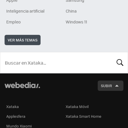
Apple
Samsung
Inteligencia artificial
China
Empleo
Windows 11
VER MÁS TEMAS
BUSCA
SUBIR
Xataka
Xataka Móvil
Applesfera
Xataka Smart Home
Mundo Xiaomi