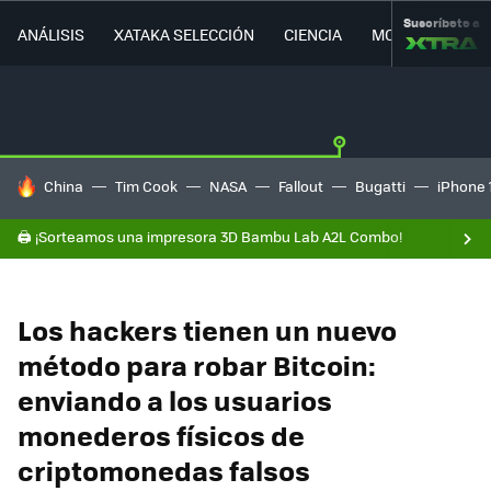
Suscríbete a
ANÁLISIS
XATAKA SELECCIÓN
CIENCIA
MOVILIDAD
HOY SE HABLA DE
China
Tim Cook
NASA
Fallout
Bugatti
iPhone 
🖨️ ¡Sorteamos una impresora 3D Bambu Lab A2L Combo!
Los hackers tienen un nuevo
método para robar Bitcoin:
enviando a los usuarios
monederos físicos de
criptomonedas falsos