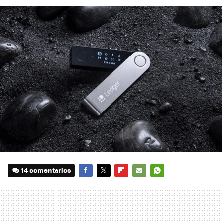
14 comentarios
FACEBOOK
TWITTER
FLIPBOARD
E-
WHATSAPP
MAIL