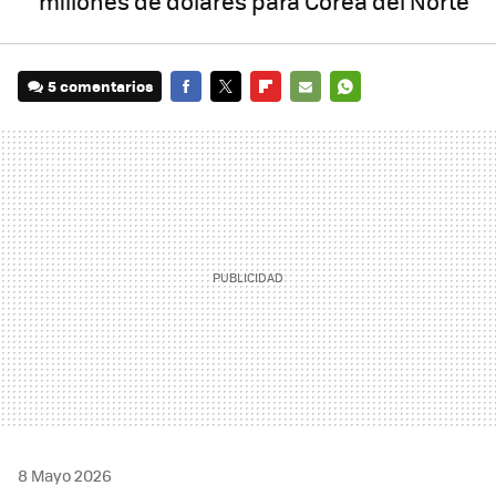
millones de dólares para Corea del Norte
5 comentarios
FACEBOOK
TWITTER
FLIPBOARD
E-
WHATSAPP
MAIL
8 Mayo 2026