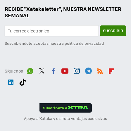
RECIBE "Xatakaletter", NUESTRA NEWSLETTER
SEMANAL
SUSCRIBIR
Suscribiéndote aceptas nuestra
política de privacidad
Síguenos
Wh
Twit
Fac
You
Inst
Tele
RSS
Flip
ats
ter
ebo
tub
agr
gra
boa
Link
Tikt
App
ok
e
am
m
rd
edI
ok
Suscríbete a
n
Apoya a Xataka y disfruta ventajas exclusivas