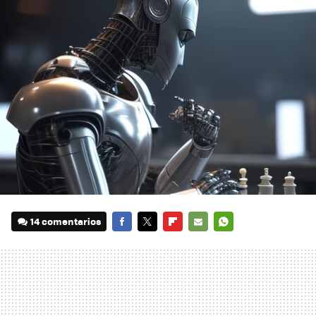
14 comentarios
FACEBOOK
TWITTER
FLIPBOARD
E-
WHATSAPP
MAIL