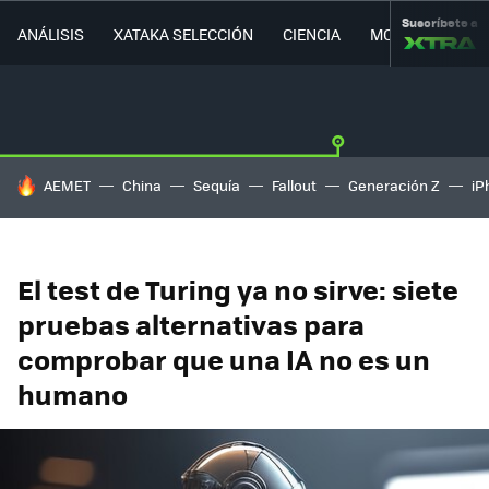
Suscríbete a
ANÁLISIS
XATAKA SELECCIÓN
CIENCIA
MOVILIDAD
HOY SE HABLA DE
AEMET
China
Sequía
Fallout
Generación Z
iP
El test de Turing ya no sirve: siete
pruebas alternativas para
comprobar que una IA no es un
humano