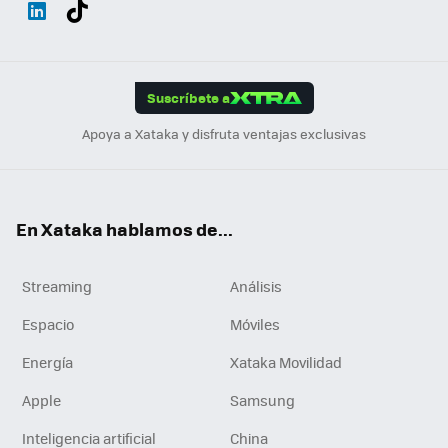
Wh
Twit
Fac
You
Inst
Tele
RSS
Flip
ats
ter
ebo
tub
agr
gra
boa
Link
Tikt
App
ok
e
am
m
rd
edI
ok
Suscríbete a
n
Apoya a Xataka y disfruta ventajas exclusivas
En Xataka hablamos de...
Streaming
Análisis
Espacio
Móviles
Energía
Xataka Movilidad
Apple
Samsung
Inteligencia artificial
China