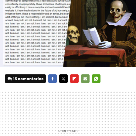
15 comentarios
FACEBOOK
TWITTER
FLIPBOARD
E-
WHATSAPP
MAIL