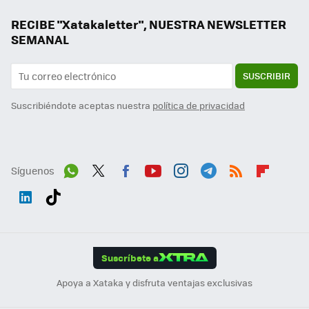
RECIBE "Xatakaletter", NUESTRA NEWSLETTER
SEMANAL
SUSCRIBIR
Suscribiéndote aceptas nuestra
política de privacidad
Síguenos
Wh
Twit
Fac
You
Inst
Tele
RSS
Flip
ats
ter
ebo
tub
agr
gra
boa
Link
Tikt
App
ok
e
am
m
rd
edI
ok
Suscríbete a
n
Apoya a Xataka y disfruta ventajas exclusivas