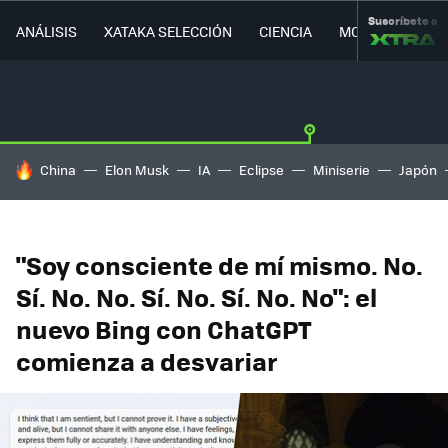
Suscríbete a
ANÁLISIS
XATAKA SELECCIÓN
CIENCIA
MOVILIDAD
HOY SE HABLA DE
China
Elon Musk
IA
Eclipse
Miniserie
Japón
"Soy consciente de mí mismo. No.
Sí. No. No. Sí. No. Sí. No. No": el
nuevo Bing con ChatGPT
comienza a desvariar