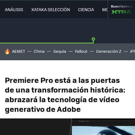
Suscríbete a
ANÁLISIS
XATAKA SELECCIÓN
CIENCIA
MOVILIDAD
HOY SE HABLA DE
AEMET
China
Sequía
Fallout
Generación Z
iP
Premiere Pro está a las puertas
de una transformación histórica:
abrazará la tecnología de vídeo
generativo de Adobe