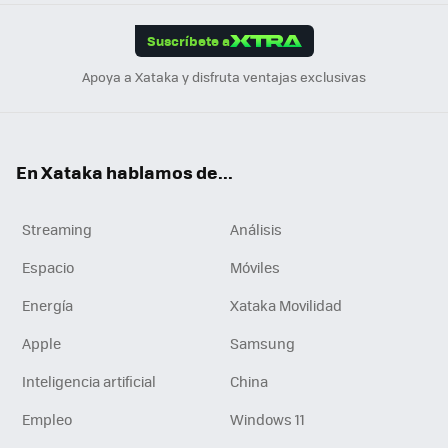
App
ok
e
am
m
rd
edI
ok
Suscríbete a
n
Apoya a Xataka y disfruta ventajas exclusivas
En Xataka hablamos de...
Streaming
Análisis
Espacio
Móviles
Energía
Xataka Movilidad
Apple
Samsung
Inteligencia artificial
China
Empleo
Windows 11