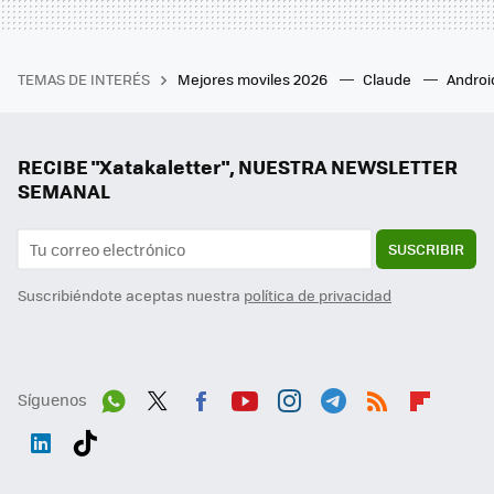
TEMAS DE INTERÉS
Mejores moviles 2026
Claude
Androi
RECIBE "Xatakaletter", NUESTRA NEWSLETTER
SEMANAL
SUSCRIBIR
Suscribiéndote aceptas nuestra
política de privacidad
Síguenos
Wh
Twit
Fac
You
Inst
Tele
RSS
Flip
ats
ter
ebo
tub
agr
gra
boa
Link
Tikt