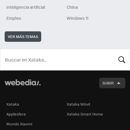
Inteligencia artificial
China
Empleo
Windows 11
VER MÁS TEMAS
BUSCA
SUBIR
Xataka
Xataka Móvil
Applesfera
Xataka Smart Home
Mundo Xiaomi