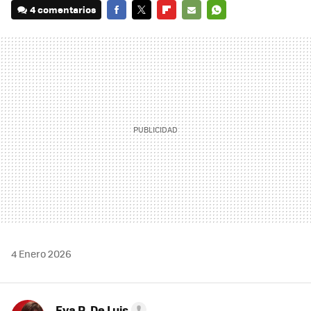
4 comentarios
FACEBOOK
TWITTER
FLIPBOARD
E-
WHATSAPP
MAIL
4 Enero 2026
Eva R. De Luis