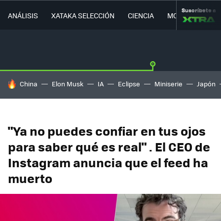
Suscríbete a
ANÁLISIS
XATAKA SELECCIÓN
CIENCIA
MOVILIDAD
HOY SE HABLA DE
China
Elon Musk
IA
Eclipse
Miniserie
Japón
"Ya no puedes confiar en tus ojos
para saber qué es real" . El CEO de
Instagram anuncia que el feed ha
muerto