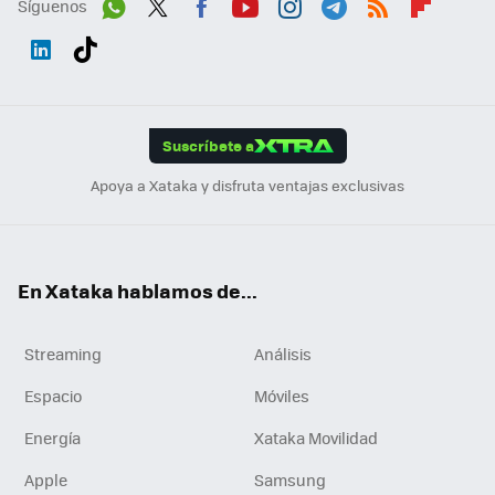
Síguenos
Wh
Twit
Fac
You
Inst
Tele
RSS
Flip
ats
ter
ebo
tub
agr
gra
boa
Link
Tikt
App
ok
e
am
m
rd
edI
ok
Suscríbete a
n
Apoya a Xataka y disfruta ventajas exclusivas
En Xataka hablamos de...
Streaming
Análisis
Espacio
Móviles
Energía
Xataka Movilidad
Apple
Samsung