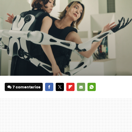
7 comentarios
FACEBOOK
TWITTER
FLIPBOARD
E-
WHATSAPP
MAIL