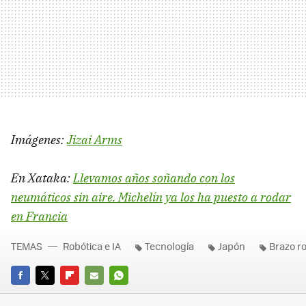
Imágenes:
Jizai Arms
En Xataka:
Llevamos años soñando con los
neumáticos sin aire. Michelín ya los ha puesto a rodar
en Francia
TEMAS
Robótica e IA
Tecnología
Japón
Brazo r
FACEBOOK
TWITTER
FLIPBOARD
E-
WHATSAPP