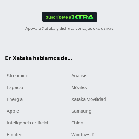
App
ok
e
am
m
rd
edI
ok
Suscríbete a
n
Apoya a Xataka y disfruta ventajas exclusivas
En Xataka hablamos de...
Streaming
Análisis
Espacio
Móviles
Energía
Xataka Movilidad
Apple
Samsung
Inteligencia artificial
China
Empleo
Windows 11