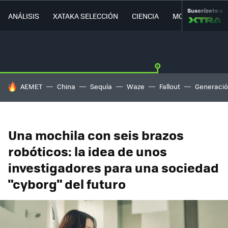
Suscríbete a
ANÁLISIS
XATAKA SELECCIÓN
CIENCIA
MOVILIDAD
HOY SE HABLA DE
AEMET
China
Sequía
Waze
Fallout
Generació
Una mochila con seis brazos
robóticos: la idea de unos
investigadores para una sociedad
"cyborg" del futuro