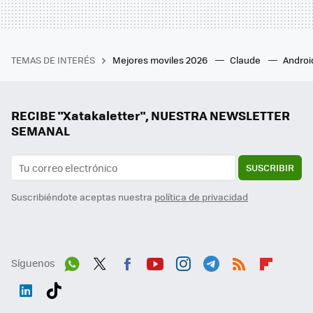
TEMAS DE INTERÉS
Mejores moviles 2026
Claude
Androi
RECIBE "Xatakaletter", NUESTRA NEWSLETTER
SEMANAL
SUSCRIBIR
Suscribiéndote aceptas nuestra
política de privacidad
Síguenos
Wh
Twit
Fac
You
Inst
Tele
RSS
Flip
ats
ter
ebo
tub
agr
gra
boa
Link
Tikt