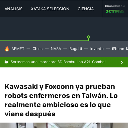
Suscríbete a
ANÁLISIS
XATAKA SELECCIÓN
CIENCIA
MOVILIDAD
HOY SE HABLA DE
AEMET
China
NASA
Bugatti
Invento
iPhone 1
🖨️ ¡Sorteamos una impresora 3D Bambu Lab A2L Combo!
Kawasaki y Foxconn ya prueban
robots enfermeros en Taiwán. Lo
realmente ambicioso es lo que
viene después