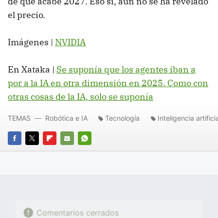
de que acabe 2027. Eso sí, aún no se ha revelado
el precio.
Imágenes |
NVIDIA
En Xataka |
Se suponía que los agentes iban a
por a la IA en otra dimensión en 2025. Como con
otras cosas de la IA, solo se suponía
TEMAS
Robótica e IA
Tecnología
Inteligencia artifici
FACEBOOK
TWITTER
FLIPBOARD
E-
WHATSAPP
MAIL
Comentarios cerrados