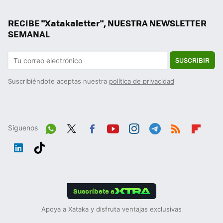
RECIBE "Xatakaletter", NUESTRA NEWSLETTER
SEMANAL
SUSCRIBIR
Suscribiéndote aceptas nuestra
política de privacidad
Síguenos
Wh
Twit
Fac
You
Inst
Tele
RSS
Flip
ats
ter
ebo
tub
agr
gra
boa
Link
Tikt
App
ok
e
am
m
rd
edIn
ok
Suscríbete a
Apoya a Xataka y disfruta ventajas exclusivas