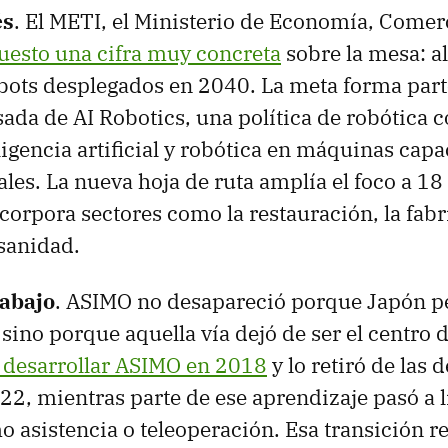
és
. El METI, el Ministerio de Economía, Comerc
uesto una cifra muy concreta
sobre la mesa: a
bots desplegados en 2040. La meta forma part
sada de AI Robotics, una política de robótica 
igencia artificial y robótica en máquinas capa
ales. La nueva hoja de ruta amplía el foco a 18
ncorpora sectores como la restauración, la fab
 sanidad.
rabajo
. ASIMO no desapareció porque Japón pe
 sino porque aquella vía dejó de ser el centro 
 desarrollar ASIMO en 2018
y lo retiró de las
22, mientras parte de ese aprendizaje pasó a 
o asistencia o teleoperación. Esa transición r