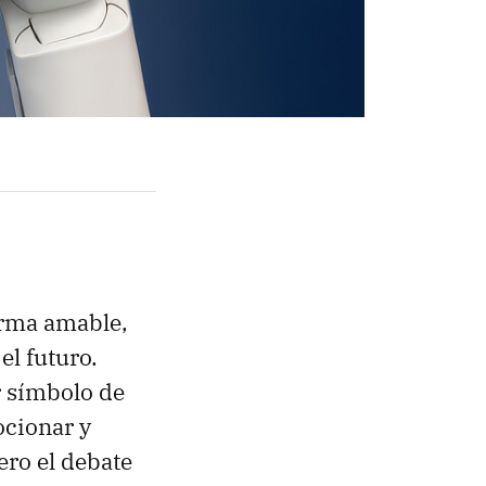
orma amable,
el futuro.
r símbolo de
ocionar y
ero el debate