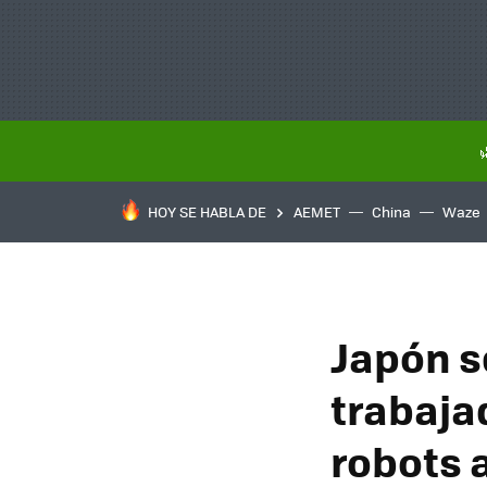
HOY SE HABLA DE
AEMET
China
Waze
Japón s
trabajad
robots 