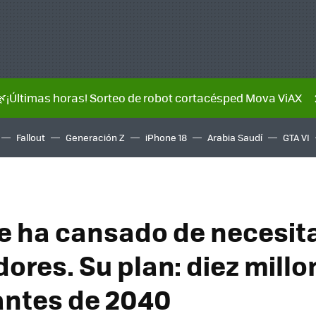
🌿¡Últimas horas! Sorteo de robot cortacésped Mova ViAX
Fallout
Generación Z
iPhone 18
Arabia Saudí
GTA VI
e ha cansado de necesit
ores. Su plan: diez mill
antes de 2040