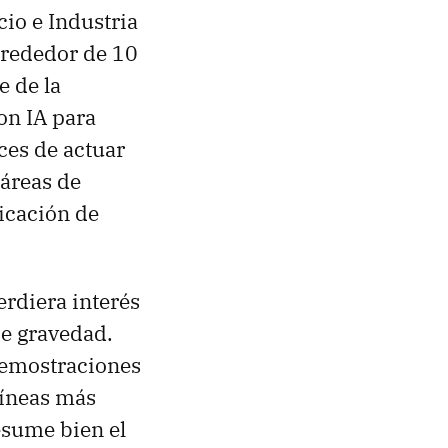
io e Industria
lrededor de 10
e de la
con IA para
ces de actuar
 áreas de
ricación de
rdiera interés
de gravedad.
 demostraciones
líneas más
esume bien el