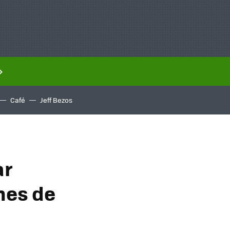
Café
Jeff Bezos
ar
ones de