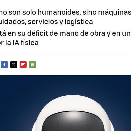
o no son solo humanoides, sino máquinas
uidados, servicios y logística
stá en su déficit de mano de obra y en u
 la IA física
FACEBOOK
TWITTER
FLIPBOARD
E-
MAIL