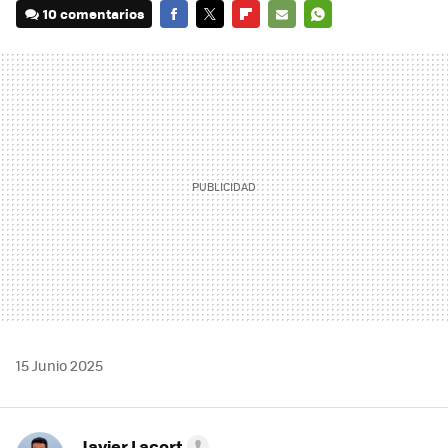
10 comentarios
FACEBOOK
TWITTER
FLIPBOARD
E-
WHATSAPP
MAIL
15 Junio 2025
Javier Lacort