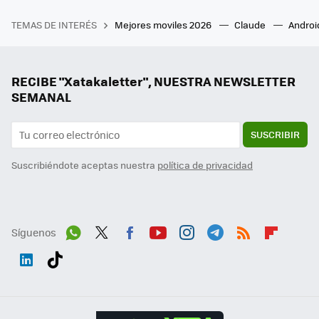
TEMAS DE INTERÉS
Mejores moviles 2026
Claude
Androi
RECIBE "Xatakaletter", NUESTRA NEWSLETTER
SEMANAL
SUSCRIBIR
Suscribiéndote aceptas nuestra
política de privacidad
Síguenos
Wh
Twit
Fac
You
Inst
Tele
RSS
Flip
ats
ter
ebo
tub
agr
gra
boa
Link
Tikt
App
ok
e
am
m
rd
edI
ok