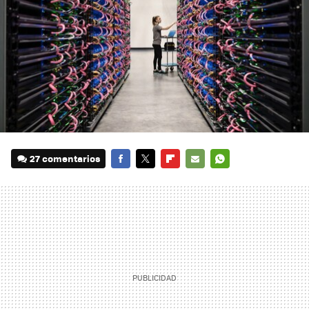
27 comentarios
FACEBOOK
TWITTER
FLIPBOARD
E-
WHATSAPP
MAIL