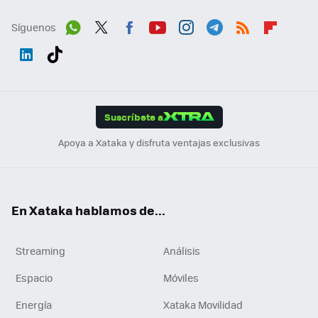
Síguenos
Wh
Twit
Fac
You
Inst
Tele
RSS
Flip
ats
ter
ebo
tub
agr
gra
boa
Link
Tikt
App
ok
e
am
m
rd
edI
ok
Suscríbete a
n
Apoya a Xataka y disfruta ventajas exclusivas
En Xataka hablamos de...
Streaming
Análisis
Espacio
Móviles
Energía
Xataka Movilidad