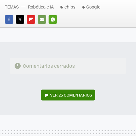
TEMAS
Robótica e IA
chips
Google
FACEBOOK
TWITTER
FLIPBOARD
E-
WHATSAPP
MAIL
Comentarios cerrados
VER
23 COMENTARIOS