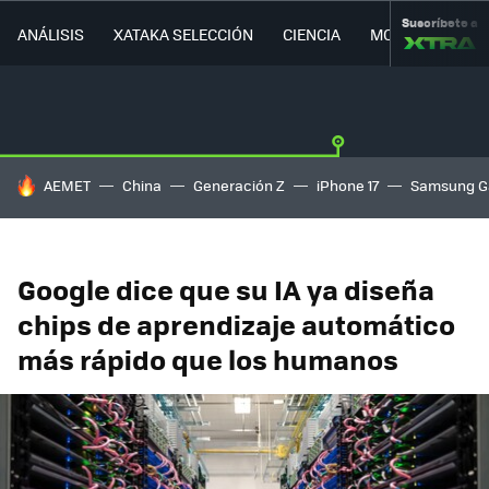
Suscríbete a
ANÁLISIS
XATAKA SELECCIÓN
CIENCIA
MOVILIDAD
HOY SE HABLA DE
AEMET
China
Generación Z
iPhone 17
Samsung G
Google dice que su IA ya diseña
chips de aprendizaje automático
más rápido que los humanos