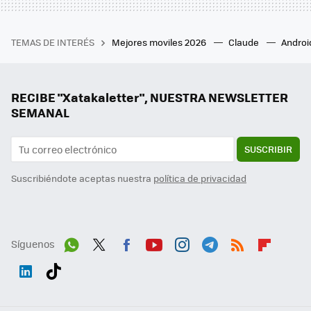
TEMAS DE INTERÉS
Mejores moviles 2026
Claude
Androi
RECIBE "Xatakaletter", NUESTRA NEWSLETTER
SEMANAL
SUSCRIBIR
Suscribiéndote aceptas nuestra
política de privacidad
Síguenos
Wh
Twit
Fac
You
Inst
Tele
RSS
Flip
ats
ter
ebo
tub
agr
gra
boa
Link
Tikt
App
ok
e
am
m
rd