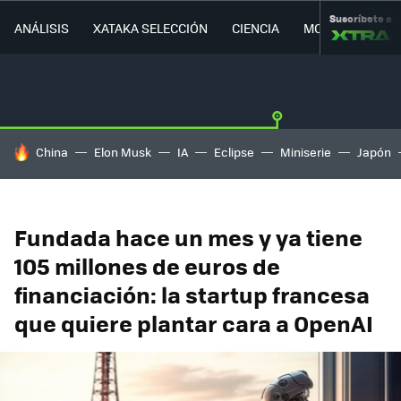
Suscríbete a
ANÁLISIS
XATAKA SELECCIÓN
CIENCIA
MOVILIDAD
HOY SE HABLA DE
China
Elon Musk
IA
Eclipse
Miniserie
Japón
Fundada hace un mes y ya tiene
105 millones de euros de
financiación: la startup francesa
que quiere plantar cara a OpenAI