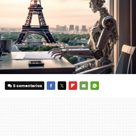
5 comentarios
FACEBOOK
TWITTER
FLIPBOARD
E-
WHATSAPP
MAIL