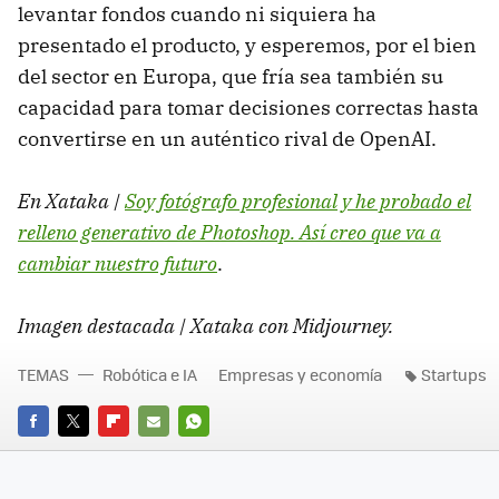
levantar fondos cuando ni siquiera ha
presentado el producto, y esperemos, por el bien
del sector en Europa, que fría sea también su
capacidad para tomar decisiones correctas hasta
convertirse en un auténtico rival de OpenAI.
En Xataka |
Soy fotógrafo profesional y he probado el
relleno generativo de Photoshop. Así creo que va a
cambiar nuestro futuro
.
Imagen destacada | Xataka con Midjourney.
TEMAS
Robótica e IA
Empresas y economía
Startups
FACEBOOK
TWITTER
FLIPBOARD
E-
WHATSAPP
MAIL