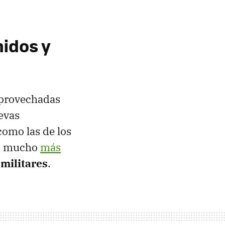
nidos y
 aprovechadas
evas
como las de los
os mucho
más
 militares
.