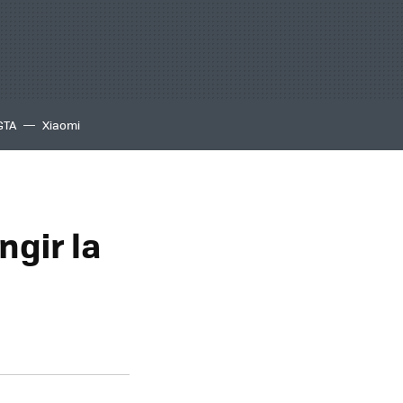
GTA
Xiaomi
ngir la