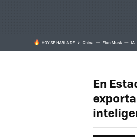
HOY SE HABLA DE
China
Elon Musk
IA
En Esta
exporta
intelige