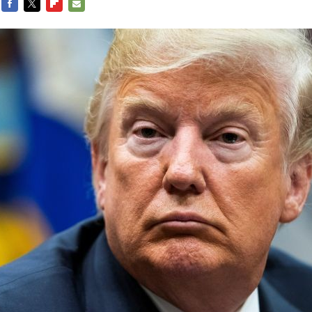
FACEBOOK
TWITTER
FLIPBOARD
E-
MAIL