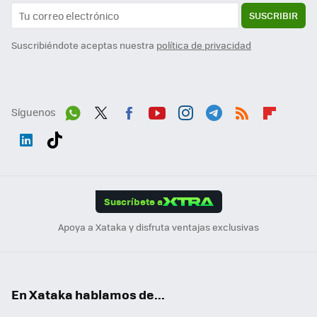
SUSCRIBIR
Suscribiéndote aceptas nuestra
política de privacidad
Síguenos
Wh
Twit
Fac
You
Inst
Tele
RSS
Flip
ats
ter
ebo
tub
agr
gra
boa
Link
Tikt
App
ok
e
am
m
rd
edI
ok
Suscríbete a
n
Apoya a Xataka y disfruta ventajas exclusivas
En Xataka hablamos de...