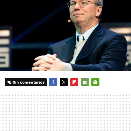
Sin comentarios
FACEBOOK
TWITTER
FLIPBOARD
E-
WHATSAPP
MAIL