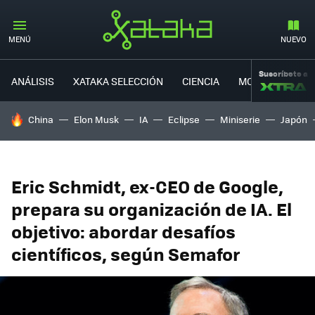
MENÚ
NUEVO
Suscríbete a
ANÁLISIS
XATAKA SELECCIÓN
CIENCIA
MOVILIDAD
HOY SE HABLA DE
China
Elon Musk
IA
Eclipse
Miniserie
Japón
Eric Schmidt, ex-CEO de Google,
prepara su organización de IA. El
objetivo: abordar desafíos
científicos, según Semafor