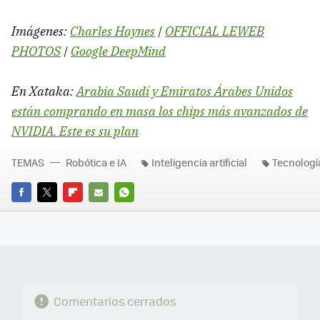
Imágenes:
Charles Haynes
|
OFFICIAL LEWEB
PHOTOS
|
Google DeepMind
En Xataka:
Arabia Saudí y Emiratos Árabes Unidos
están comprando en masa los chips más avanzados de
NVIDIA. Este es su plan
TEMAS
Robótica e IA
Inteligencia artificial
Tecnologí
FACEBOOK
TWITTER
FLIPBOARD
E-
WHATSAPP
MAIL
Comentarios cerrados