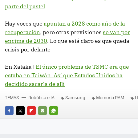
parte del pastel
.
Hay voces que
apuntan a 2028 como año de la
recuperación
, pero otras previsiones
se van por
encima de 2030
. Lo que está claro es que queda
crisis por delante
En Xataka |
El único problema de TSMC era que
estaba en Taiwán. Así que Estados Unidos ha
decidido sacarla de allí
TEMAS
Robótica e IA
Samsung
Memoria RAM
L
FACEBOOK
TWITTER
FLIPBOARD
E-
WHATSAPP
MAIL