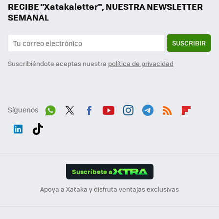
RECIBE "Xatakaletter", NUESTRA NEWSLETTER
SEMANAL
SUSCRIBIR
Suscribiéndote aceptas nuestra
política de privacidad
Síguenos
Wh
Twit
Fac
You
Inst
Tele
RSS
Flip
ats
ter
ebo
tub
agr
gra
boa
Link
Tikt
App
ok
e
am
m
rd
edI
ok
Suscríbete a
n
Apoya a Xataka y disfruta ventajas exclusivas