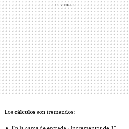
Los
cálculos
son tremendos:
En la gama de entrada - incrementos de 30