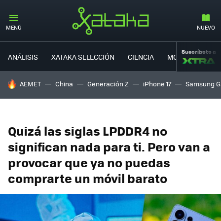
MENÚ
NUEVO
Suscríbete a
ANÁLISIS
XATAKA SELECCIÓN
CIENCIA
MOVILIDAD
HOY SE HABLA DE
AEMET
China
Generación Z
iPhone 17
Samsung G
Quizá las siglas LPDDR4 no
significan nada para ti. Pero van a
provocar que ya no puedas
comprarte un móvil barato