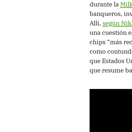
durante la
Milk
banqueros, inv
Allí,
según Nik
una cuestión e
chips “más rec
como contunde
que Estados Un
que resume bas