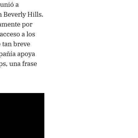
eunió a
 Beverly Hills.
tamente por
acceso a los
 tan breve
pañía apoya
s, una frase