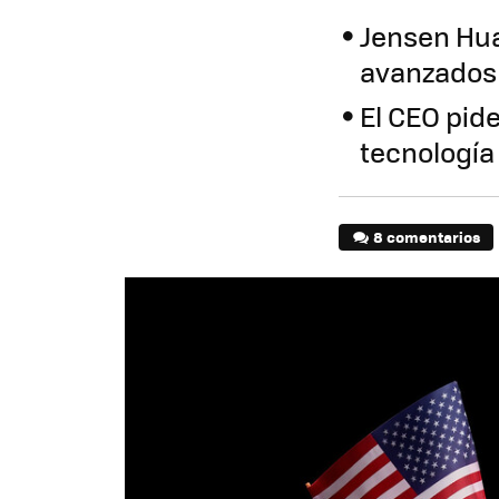
Jensen Hua
avanzados
El CEO pid
tecnologí
8 comentarios