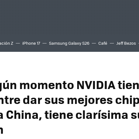
ación Z
iPhone 17
Samsung Galaxy S26
Café
Jeff Bezos
lgún momento NVIDIA tie
ntre dar sus mejores chi
 China, tiene clarísima s
n