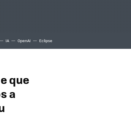
IA
OpenAI
Eclipse
ne que
ps a
u