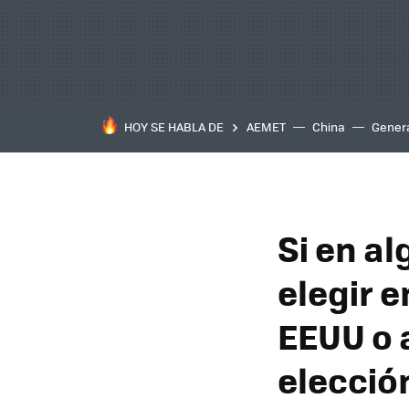
HOY SE HABLA DE
AEMET
China
Gener
Si en a
elegir e
EEUU o a
elecció