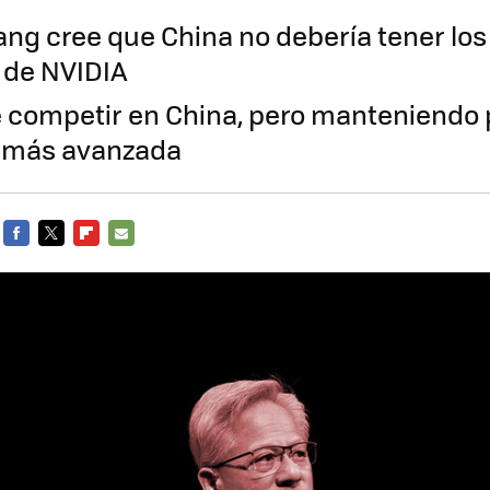
ng cree que China no debería tener lo
 de NVIDIA
e competir en China, pero manteniendo 
a más avanzada
FACEBOOK
TWITTER
FLIPBOARD
E-
MAIL