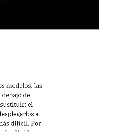
los modelos, las
o debajo de
ustituir: el
esplegarlos a
ás difícil. Por