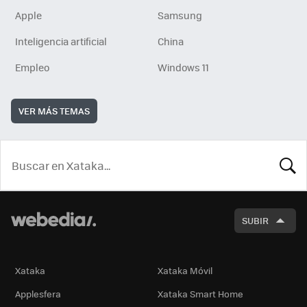
Apple
Samsung
Inteligencia artificial
China
Empleo
Windows 11
VER MÁS TEMAS
BUSCA
SUBIR
Xataka
Xataka Móvil
Applesfera
Xataka Smart Home