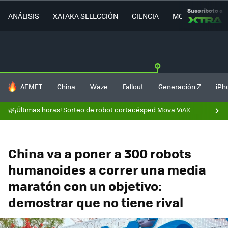
Suscríbete a
ANÁLISIS
XATAKA SELECCIÓN
CIENCIA
MOVILIDAD
HOY SE HABLA DE
AEMET
China
Waze
Fallout
Generación Z
iPh
🌿¡Últimas horas! Sorteo de robot cortacésped Mova ViAX
China va a poner a 300 robots
humanoides a correr una media
maratón con un objetivo:
demostrar que no tiene rival