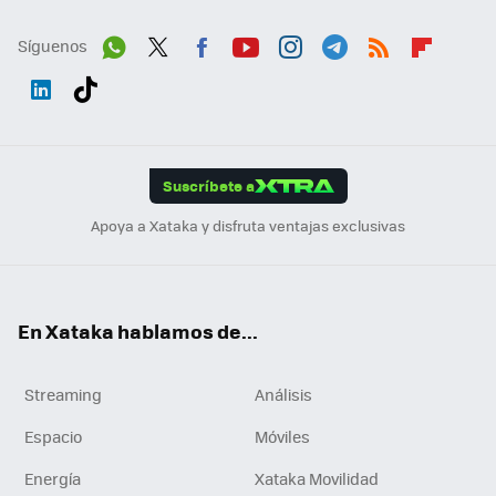
Síguenos
Wh
Twit
Fac
You
Inst
Tele
RSS
Flip
ats
ter
ebo
tub
agr
gra
boa
Link
Tikt
App
ok
e
am
m
rd
edI
ok
Suscríbete a
n
Apoya a Xataka y disfruta ventajas exclusivas
En Xataka hablamos de...
Streaming
Análisis
Espacio
Móviles
Energía
Xataka Movilidad