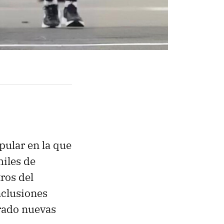
pular en la que
miles de
ros del
nclusiones
rado nuevas