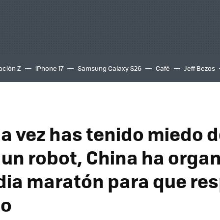
ación Z
iPhone 17
Samsung Galaxy S26
Café
Jeff Bezos
na vez has tenido miedo d
 un robot, China ha orga
ia maratón para que res
lo