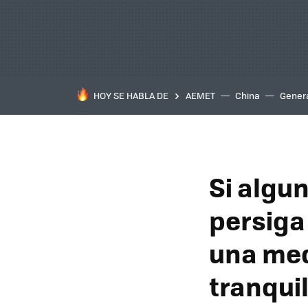
HOY SE HABLA DE
AEMET
China
Gener
Si algu
persiga
una med
tranqui