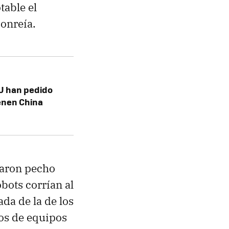
table el
onreía.
UU han pedido
ienen China
caron pecho
bots corrían al
da de la de los
os de equipos