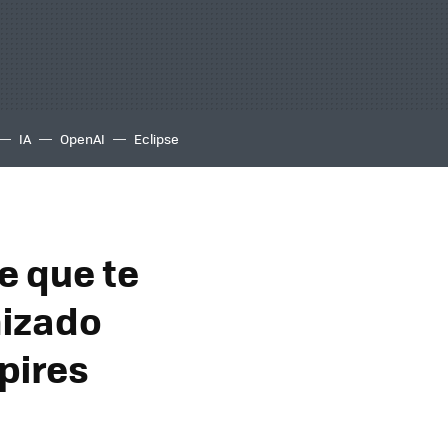
IA
OpenAI
Eclipse
e que te
nizado
pires