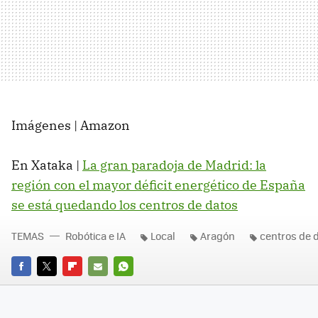
Imágenes | Amazon
En Xataka |
La gran paradoja de Madrid: la
región con el mayor déficit energético de España
se está quedando los centros de datos
TEMAS
Robótica e IA
Local
Aragón
centros de 
FACEBOOK
TWITTER
FLIPBOARD
E-
WHATSAPP
MAIL