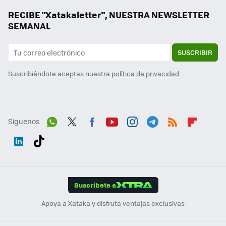
RECIBE "Xatakaletter", NUESTRA NEWSLETTER
SEMANAL
SUSCRIBIR
Suscribiéndote aceptas nuestra
política de privacidad
Síguenos
Wh
Twit
Fac
You
Inst
Tele
RSS
Flip
ats
ter
ebo
tub
agr
gra
boa
Link
Tikt
App
ok
e
am
m
rd
edI
ok
Suscríbete a
n
Apoya a Xataka y disfruta ventajas exclusivas