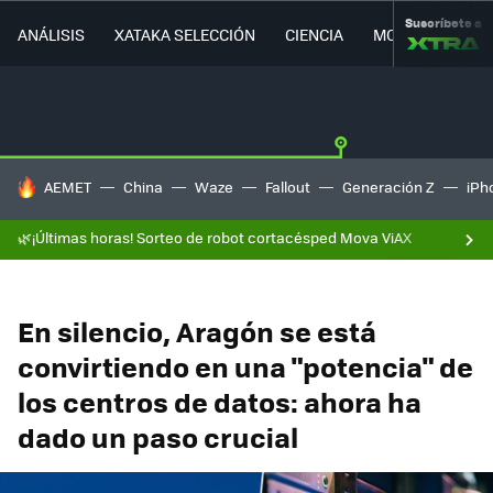
Suscríbete a
ANÁLISIS
XATAKA SELECCIÓN
CIENCIA
MOVILIDAD
HOY SE HABLA DE
AEMET
China
Waze
Fallout
Generación Z
iPh
🌿¡Últimas horas! Sorteo de robot cortacésped Mova ViAX
En silencio, Aragón se está
convirtiendo en una "potencia" de
los centros de datos: ahora ha
dado un paso crucial