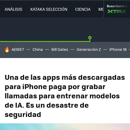
Suscríbete a
ANÁLISIS
XATAKA SELECCIÓN
CIENCIA
MOVILIDAD
HOY SE HABLA DE
AEMET
China
Bill Gates
Generación Z
iPhone 18
Una de las apps más descargadas
para iPhone paga por grabar
llamadas para entrenar modelos
de IA. Es un desastre de
seguridad