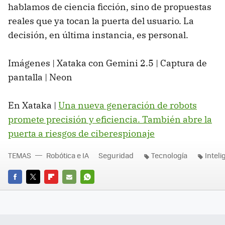
hablamos de ciencia ficción, sino de propuestas
reales que ya tocan la puerta del usuario. La
decisión, en última instancia, es personal.
Imágenes | Xataka con Gemini 2.5 | Captura de
pantalla | Neon
En Xataka |
Una nueva generación de robots
promete precisión y eficiencia. También abre la
puerta a riesgos de ciberespionaje
TEMAS
Robótica e IA
Seguridad
Tecnología
Inteli
FACEBOOK
TWITTER
FLIPBOARD
E-
WHATSAPP
MAIL