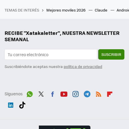
TEMAS DE INTERÉS
Mejores moviles 2026
Claude
Androi
RECIBE "Xatakaletter", NUESTRA NEWSLETTER
SEMANAL
SUSCRIBIR
Suscribiéndote aceptas nuestra
política de privacidad
Síguenos
Wh
Twit
Fac
You
Inst
Tele
RSS
Flip
ats
ter
ebo
tub
agr
gra
boa
Link
Tikt
App
ok
e
am
m
rd
edI
ok