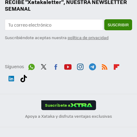
RECIBE "Xatakaletter", NUESTRA NEWSLETTER
SEMANAL
SUSCRIBIR
Suscribiéndote aceptas nuestra
política de privacidad
Síguenos
Wh
Twit
Fac
You
Inst
Tele
RSS
Flip
ats
ter
ebo
tub
agr
gra
boa
Link
Tikt
App
ok
e
am
m
rd
edI
ok
Suscríbete a
n
Apoya a Xataka y disfruta ventajas exclusivas