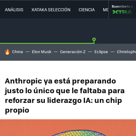
Suscríbete a
ANÁLISIS
XATAKA SELECCIÓN
CIENCIA
MOVILIDAD
HOY SE HABLA DE
China
Elon Musk
Generación Z
Eclipse
Christoph
Anthropic ya está preparando
justo lo único que le faltaba para
reforzar su liderazgo IA: un chip
propio