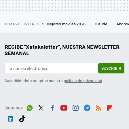
TEMAS DE INTERÉS
Mejores moviles 2026
Claude
Androi
RECIBE "Xatakaletter", NUESTRA NEWSLETTER
SEMANAL
SUSCRIBIR
Suscribiéndote aceptas nuestra
política de privacidad
Síguenos
Wh
Twit
Fac
You
Inst
Tele
RSS
Flip
ats
ter
ebo
tub
agr
gra
boa
Link
Tikt