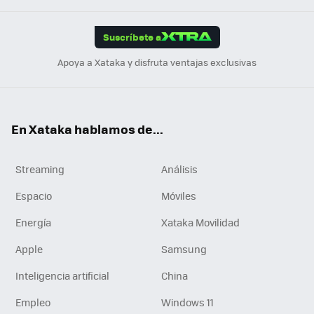
App
ok
e
am
m
rd
edI
ok
Suscríbete a
n
Apoya a Xataka y disfruta ventajas exclusivas
En Xataka hablamos de...
Streaming
Análisis
Espacio
Móviles
Energía
Xataka Movilidad
Apple
Samsung
Inteligencia artificial
China
Empleo
Windows 11