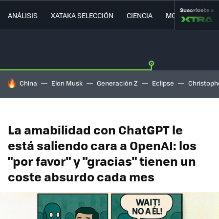
Suscríbete a
ANÁLISIS
XATAKA SELECCIÓN
CIENCIA
MOVILIDAD
HOY SE HABLA DE
China
Elon Musk
Generación Z
Eclipse
Christoph
La amabilidad con ChatGPT le
está saliendo cara a OpenAI: los
"por favor" y "gracias" tienen un
coste absurdo cada mes