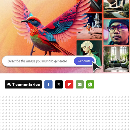
7 comentarios
FACEBOOK
TWITTER
FLIPBOARD
E-
WHATSAPP
MAIL