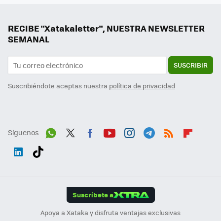
RECIBE "Xatakaletter", NUESTRA NEWSLETTER
SEMANAL
SUSCRIBIR
Suscribiéndote aceptas nuestra
política de privacidad
Síguenos
Wh
Twit
Fac
You
Inst
Tele
RSS
Flip
ats
ter
ebo
tub
agr
gra
boa
Link
Tikt
App
ok
e
am
m
rd
edI
ok
Suscríbete a
n
Apoya a Xataka y disfruta ventajas exclusivas