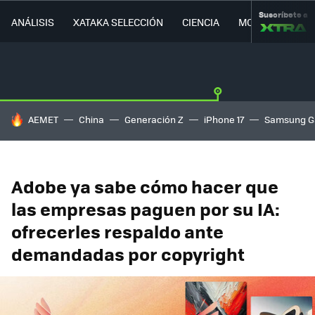
Suscríbete a
ANÁLISIS
XATAKA SELECCIÓN
CIENCIA
MOVILIDAD
HOY SE HABLA DE
AEMET
China
Generación Z
iPhone 17
Samsung G
Adobe ya sabe cómo hacer que
las empresas paguen por su IA:
ofrecerles respaldo ante
demandadas por copyright