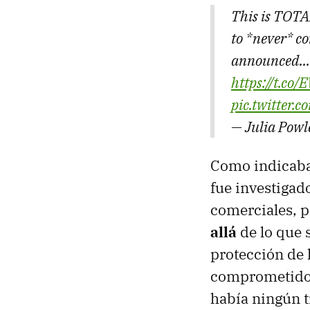
This is TOTA
to *never* co
announced...e
https://t.c
pic.twitter
— Julia Powl
Como indicab
fue investigad
comerciales, 
allá
de lo que 
protección de 
comprometidos
había ningún t