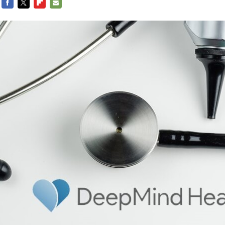
FACEBOOK
TWITTER
FLIPBOARD
E-
MAIL