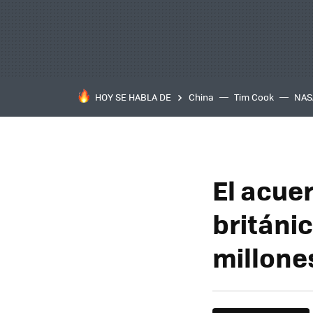
HOY SE HABLA DE
China
Tim Cook
NAS
El acue
británi
millone