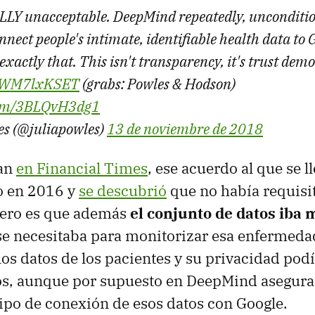
LLY unacceptable. DeepMind repeatedly, unconditi
nnect people's intimate, identifiable health data to 
xactly that. This isn't transparency, it's trust demo
o/EWM7lxKSET
(grabs: Powles & Hodson)
.com/3BLQvH3dg1
es (@juliapowles)
13 de noviembre de 2018
an
en Financial Times
, ese acuerdo al que se 
o en 2016 y
se descubrió
que no había requisi
pero es que además
el conjunto de datos iba
se necesitaba para monitorizar esa enfermeda
los datos de los pacientes y su privacidad pod
, aunque por supuesto en DeepMind asegura
ipo de conexión de esos datos con Google.