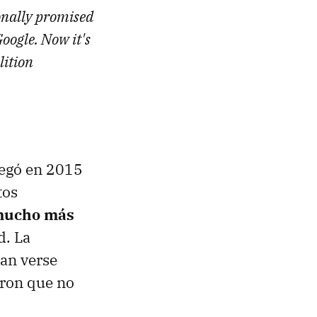
onally promised
Google. Now it's
lition
llegó en 2015
tos
 mucho más
d. La
ían verse
ron que no