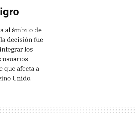
igro
a al ámbito de
la decisión fue
ntegrar los
s usuarios
e que afecta a
eino Unido.