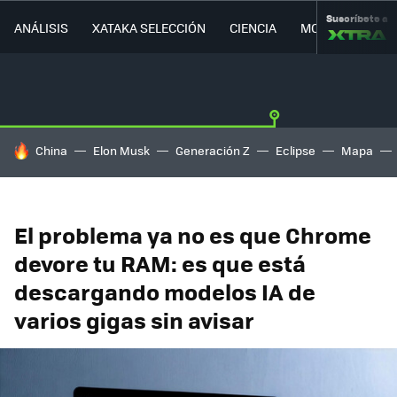
Suscríbete a
ANÁLISIS
XATAKA SELECCIÓN
CIENCIA
MOVILIDAD
HOY SE HABLA DE
China
Elon Musk
Generación Z
Eclipse
Mapa
El problema ya no es que Chrome
devore tu RAM: es que está
descargando modelos IA de
varios gigas sin avisar