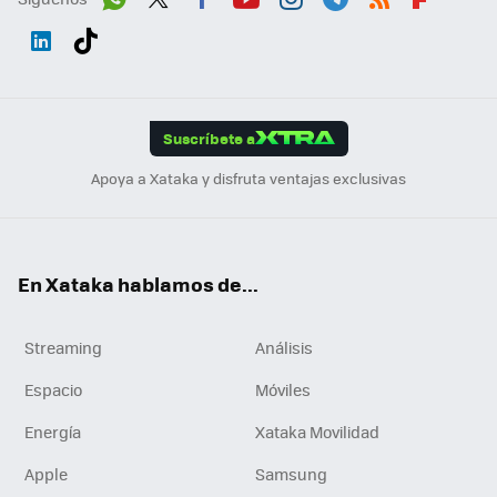
Wh
Twit
Fac
You
Inst
Tele
RSS
Flip
ats
ter
ebo
tub
agr
gra
boa
Link
Tikt
App
ok
e
am
m
rd
edI
ok
Suscríbete a
n
Apoya a Xataka y disfruta ventajas exclusivas
En Xataka hablamos de...
Streaming
Análisis
Espacio
Móviles
Energía
Xataka Movilidad
Apple
Samsung