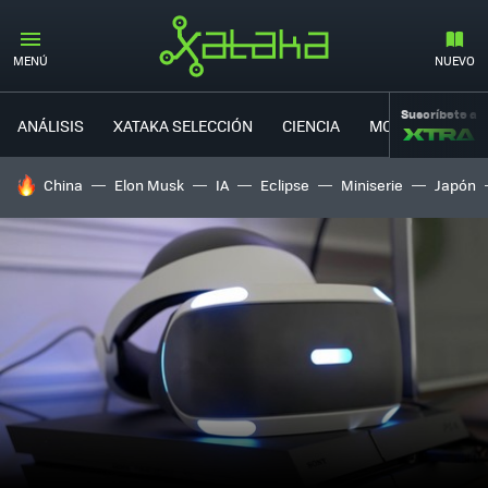
MENÚ
NUEVO
Suscríbete a
ANÁLISIS
XATAKA SELECCIÓN
CIENCIA
MOVILIDAD
HOY SE HABLA DE
China
Elon Musk
IA
Eclipse
Miniserie
Japón