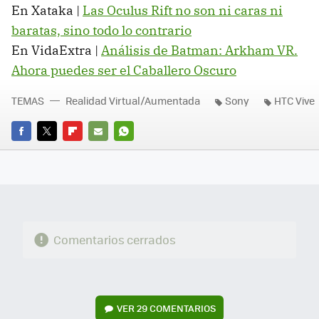
En Xataka |
Las Oculus Rift no son ni caras ni
baratas, sino todo lo contrario
En VidaExtra |
Análisis de Batman: Arkham VR.
Ahora puedes ser el Caballero Oscuro
TEMAS
Realidad Virtual/Aumentada
Sony
HTC Vive
FACEBOOK
TWITTER
FLIPBOARD
E-
WHATSAPP
MAIL
Comentarios cerrados
VER
29 COMENTARIOS