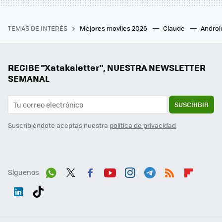
TEMAS DE INTERÉS
Mejores moviles 2026
Claude
Androi
RECIBE "Xatakaletter", NUESTRA NEWSLETTER
SEMANAL
SUSCRIBIR
Suscribiéndote aceptas nuestra
política de privacidad
Síguenos
Wh
Twit
Fac
You
Inst
Tele
RSS
Flip
ats
ter
ebo
tub
agr
gra
boa
Link
Tikt
App
ok
e
am
m
rd
edI
ok