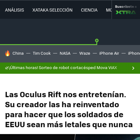
Suscríbete a
ANÁLISIS
XATAKA SELECCIÓN
CIENCIA
MOVILIDAD
HOY SE HABLA DE
China
Tim Cook
NASA
Waze
iPhone Air
iPhone
🌿¡Últimas horas! Sorteo de robot cortacésped Mova ViAX
Las Oculus Rift nos entretenían.
Su creador las ha reinventado
para hacer que los soldados de
EEUU sean más letales que nunca