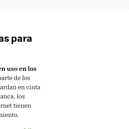
as para
n uso en los
arte de los
uardan en cinta
banca, los
ernet tienen
miento.