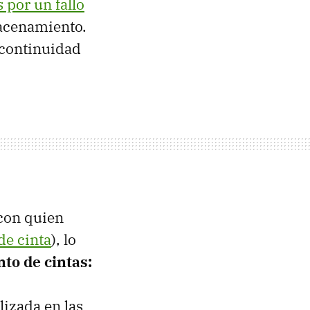
 por un fallo
macenamiento.
 continuidad
(con quien
de cinta
), lo
to de cintas:
izada en las