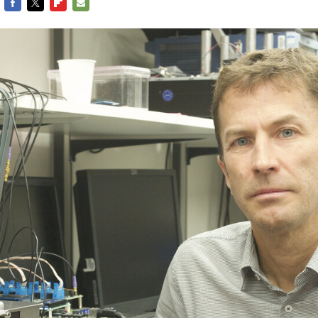
FACEBOOK
TWITTER
FLIPBOARD
E-
MAIL