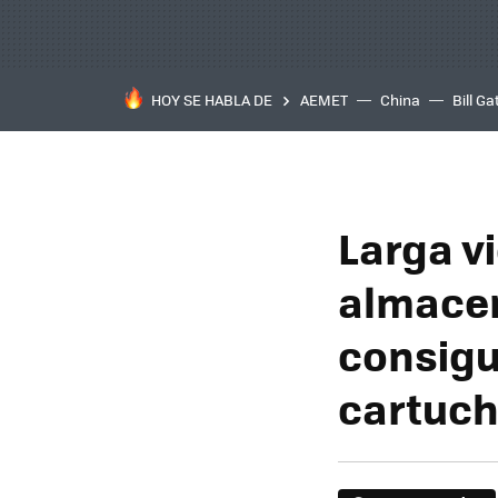
HOY SE HABLA DE
AEMET
China
Bill Ga
Larga vi
almacen
consigu
cartuch