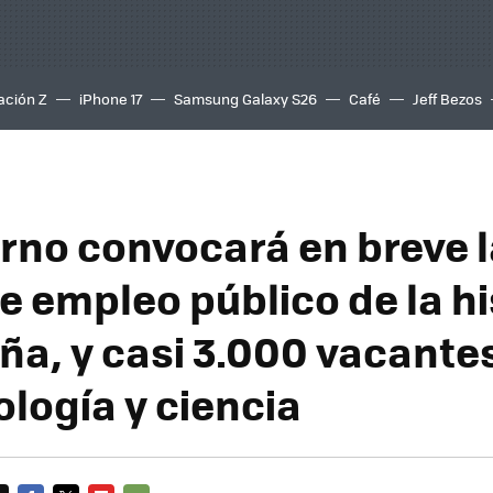
ación Z
iPhone 17
Samsung Galaxy S26
Café
Jeff Bezos
erno convocará en breve 
e empleo público de la hi
ña, y casi 3.000 vacante
ología y ciencia