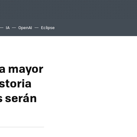
IA
OpenAI
Eclipse
la mayor
storia
s serán