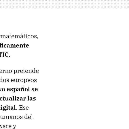
, matemáticos,
íficamente
TIC
.
erno pretende
ndos europeos
vo español se
ctualizar las
igital
. Ese
 humanos del
ware y