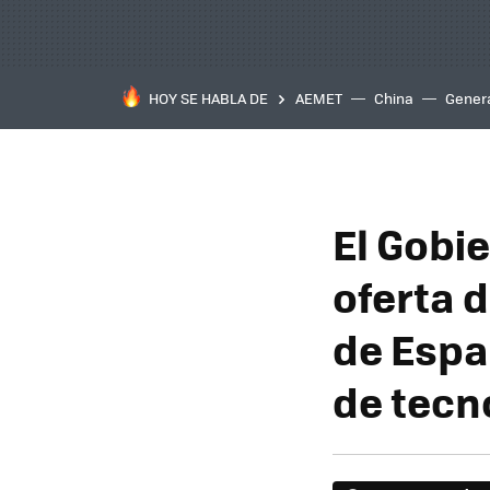
HOY SE HABLA DE
AEMET
China
Gener
El Gobi
oferta d
de Espa
de tecn