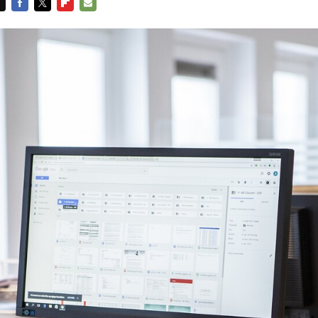
FACEBOOK
TWITTER
FLIPBOARD
E-
MAIL