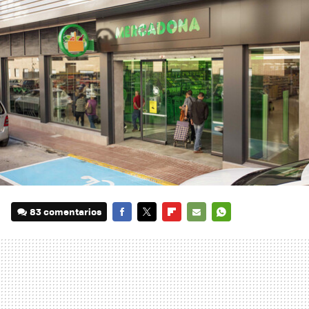
83 comentarios
FACEBOOK
TWITTER
FLIPBOARD
E-
WHATSAPP
MAIL