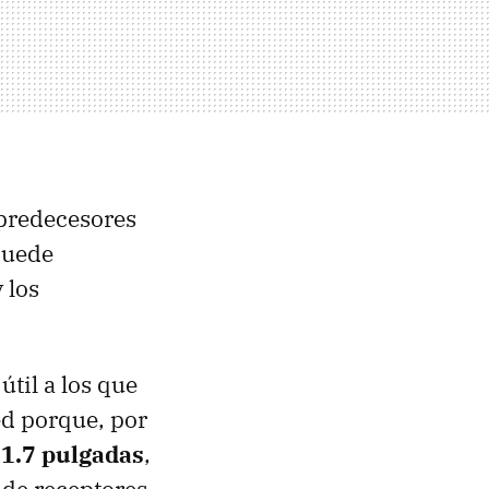
 predecesores
puede
 los
til a los que
ed porque, por
e
1.7 pulgadas
,