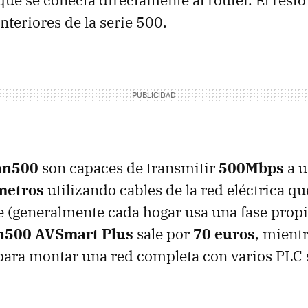
ue se conecta directamente al router. El resto
nteriores de la serie 500.
an500
son capaces de transmitir
500Mbps
a u
metros
utilizando cables de la red eléctrica q
e (generalmente cada hogar usa una fase propia
an500
AVS
mart Plus
sale por
70 euros
, mient
ara montar una red completa con varios
PLC