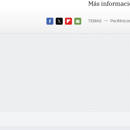
Más informaci
TEMAS
Periférico
FACEBOOK
TWITTER
FLIPBOARD
E-
MAIL