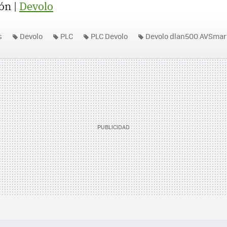
ón |
Devolo
s
Devolo
PLC
PLC Devolo
Devolo dlan500 AVSmar