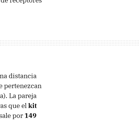
 de receptores
na distancia
ue pertenezcan
). La pareja
ras que el
kit
sale por
149