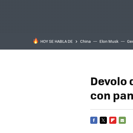
HOY SE HABLA DE
China
Elon Musk
Ge
Devolo 
con pan
FACEBOOK
TWITTER
FLIPBOARD
E-