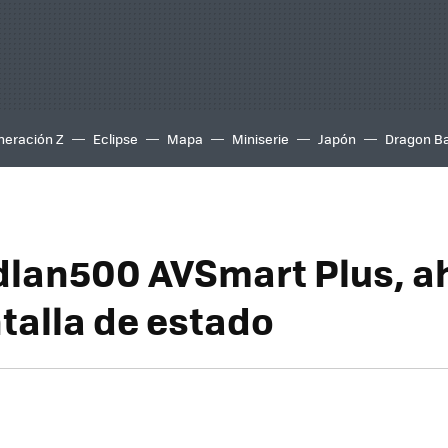
neración Z
Eclipse
Mapa
Miniserie
Japón
Dragon Ba
dlan500 AVSmart Plus, a
talla de estado