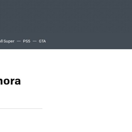
ll Super
PS5
GTA
hora