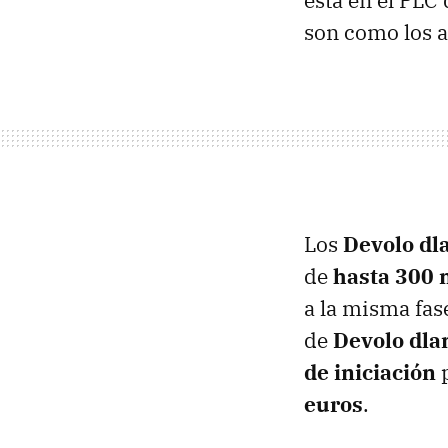
está en el
PLC
q
son como los a
Los
Devolo dl
de
hasta 300 
a la misma fas
de
Devolo dl
de iniciación
p
euros
.