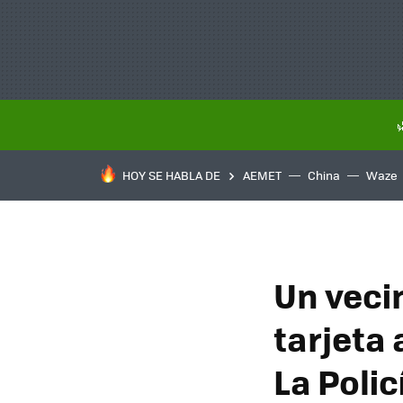
HOY SE HABLA DE
AEMET
China
Waze
Un veci
tarjeta
La Polic