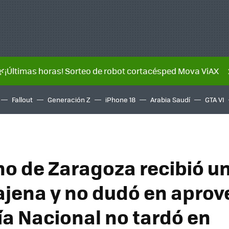
🌿¡Últimas horas! Sorteo de robot cortacésped Mova ViAX
Fallout
Generación Z
iPhone 18
Arabia Saudí
GTA VI
no de Zaragoza recibió u
 ajena y no dudó en aprov
ía Nacional no tardó en