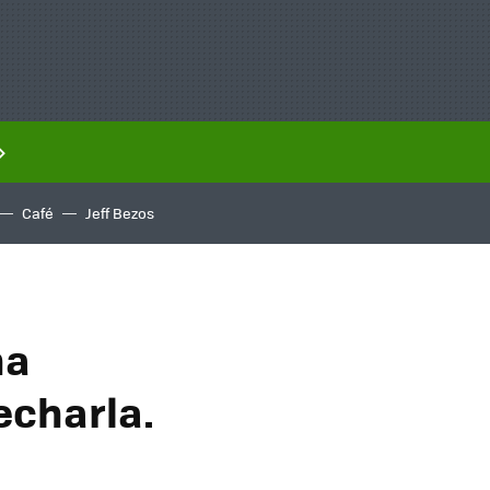
Café
Jeff Bezos
na
echarla.