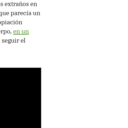
s extraños en
 que parecía un
opiación
erpo,
en un
 seguir el