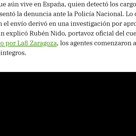
e aún vive en España, quien detectó los cargo
esentó la denuncia ante la Policía Nacional. Lo
n el envío derivó en una investigación por apr
n explicó Rubén Nido, portavoz oficial del cu
do por La8 Zaragoza
, los agentes comenzaron a
eintegros.