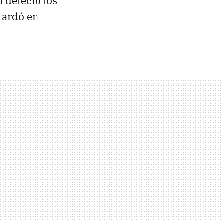
n detectó los
tardó en