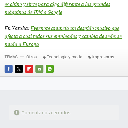
es chino y sirve para algo diferente a las grandes
máquinas de IBM o Google
En Xataka:
Evernote anuncia un despido masivo que
afecta a casi todos sus empleados y cambia de sede: se
muda a Europa
TEMAS
Otros
Tecnología y moda
impresoras
FACEBOOK
TWITTER
FLIPBOARD
E-
WHATSAPP
MAIL
Comentarios cerrados