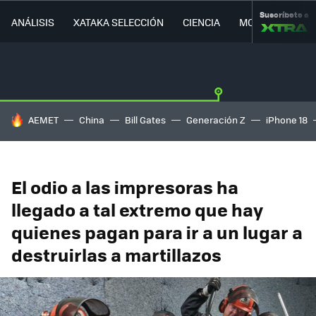
Suscríbete a
ANÁLISIS
XATAKA SELECCIÓN
CIENCIA
MOVILIDAD
HOY SE HABLA DE
AEMET
China
Bill Gates
Generación Z
iPhone 18
El odio a las impresoras ha
llegado a tal extremo que hay
quienes pagan para ir a un lugar a
destruirlas a martillazos