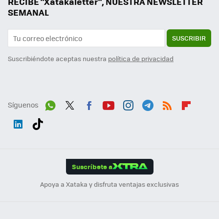
RECIBE "Xatakaletter", NUESTRA NEWSLETTER
SEMANAL
SUSCRIBIR
Suscribiéndote aceptas nuestra
política de privacidad
Síguenos
Wh
Twit
Fac
You
Inst
Tele
RSS
Flip
ats
ter
ebo
tub
agr
gra
boa
Link
Tikt
App
ok
e
am
m
rd
edI
ok
Suscríbete a
n
Apoya a Xataka y disfruta ventajas exclusivas