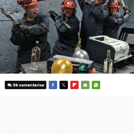
39 comentarios
FACEBOOK
TWITTER
FLIPBOARD
E-
WHATSAPP
MAIL