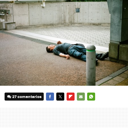
27 comentarios
FACEBOOK
TWITTER
FLIPBOARD
E-
WHATSAPP
MAIL