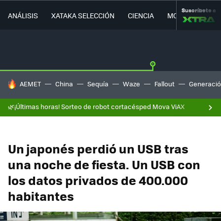
Suscríbete a
ANÁLISIS
XATAKA SELECCIÓN
CIENCIA
MOVILIDAD
HOY SE HABLA DE
AEMET
China
Sequía
Waze
Fallout
Generació
🌿¡Últimas horas! Sorteo de robot cortacésped Mova ViAX
Un japonés perdió un USB tras
una noche de fiesta. Un USB con
los datos privados de 400.000
habitantes