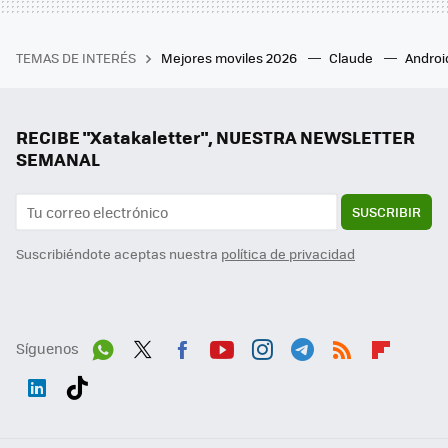
TEMAS DE INTERÉS
Mejores moviles 2026
Claude
Androi
RECIBE "Xatakaletter", NUESTRA NEWSLETTER
SEMANAL
SUSCRIBIR
Suscribiéndote aceptas nuestra
política de privacidad
Síguenos
Wh
Twit
Fac
You
Inst
Tele
RSS
Flip
ats
ter
ebo
tub
agr
gra
boa
Link
Tikt
App
ok
e
am
m
rd
edI
ok