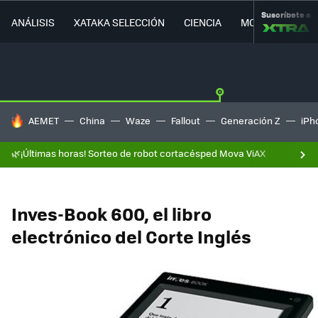
Suscríbete a
ANÁLISIS
XATAKA SELECCIÓN
CIENCIA
MOVILIDAD
HOY SE HABLA DE
AEMET
China
Waze
Fallout
Generación Z
iPh
🌿¡Últimas horas! Sorteo de robot cortacésped Mova ViAX
Inves-Book 600, el libro
electrónico del Corte Inglés