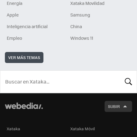
Energía
Xataka Movilidad
Apple
Samsung
Inteligencia artificial
China
Empleo
Windows 11
VER MÁS TEMAS
BUSCA
SUBIR
Xataka
Xataka Móvil