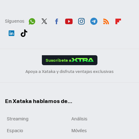
Síguenos
Wh
Twit
Fac
You
Inst
Tele
RSS
Flip
ats
ter
ebo
tub
agr
gra
boa
Link
Tikt
App
ok
e
am
m
rd
edI
ok
Suscríbete a
n
Apoya a Xataka y disfruta ventajas exclusivas
En Xataka hablamos de...
Streaming
Análisis
Espacio
Móviles