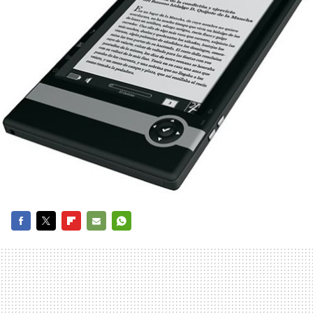
FACEBOOK
TWITTER
FLIPBOARD
E-
WHATSAPP
MAIL