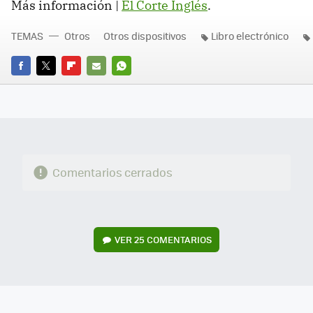
Más información |
El Corte Inglés
.
TEMAS
Otros
Otros dispositivos
Libro electrónico
FACEBOOK
TWITTER
FLIPBOARD
E-
WHATSAPP
MAIL
Comentarios cerrados
VER
25 COMENTARIOS