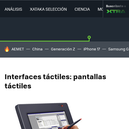
Suscríbete a
ANÁLISIS
XATAKA SELECCIÓN
CIENCIA
MOVILIDAD
HOY SE HABLA DE
AEMET
China
Generación Z
iPhone 17
Samsung G
Interfaces táctiles: pantallas
táctiles