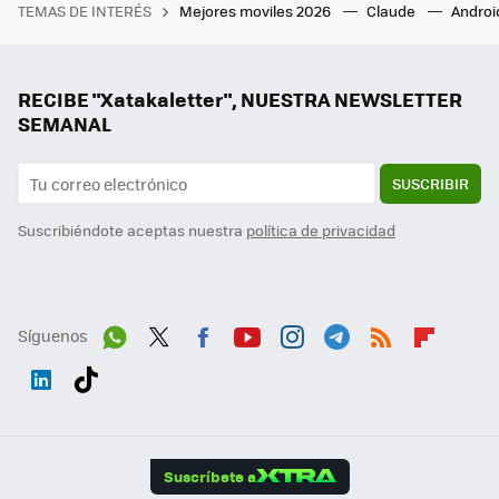
TEMAS DE INTERÉS
Mejores moviles 2026
Claude
Androi
RECIBE "Xatakaletter", NUESTRA NEWSLETTER
SEMANAL
SUSCRIBIR
Suscribiéndote aceptas nuestra
política de privacidad
Síguenos
Wh
Twit
Fac
You
Inst
Tele
RSS
Flip
ats
ter
ebo
tub
agr
gra
boa
Link
Tikt
App
ok
e
am
m
rd
edI
ok
Suscríbete a
n