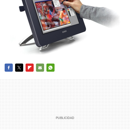
FACEBOOK
TWITTER
FLIPBOARD
E-
WHATSAPP
MAIL