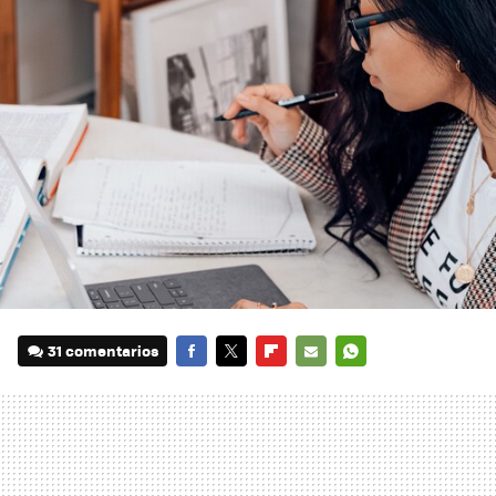
31 comentarios
FACEBOOK
TWITTER
FLIPBOARD
E-
WHATSAPP
MAIL