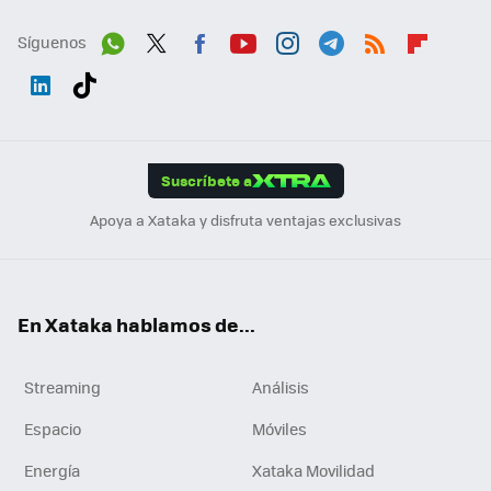
Síguenos
Wh
Twit
Fac
You
Inst
Tele
RSS
Flip
ats
ter
ebo
tub
agr
gra
boa
Link
Tikt
App
ok
e
am
m
rd
edI
ok
Suscríbete a
n
Apoya a Xataka y disfruta ventajas exclusivas
En Xataka hablamos de...
Streaming
Análisis
Espacio
Móviles
Energía
Xataka Movilidad