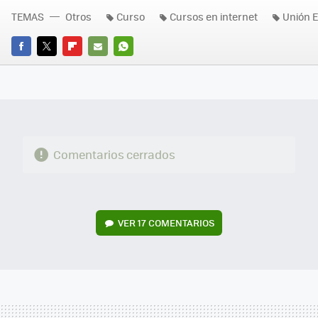
TEMAS
Otros
Curso
Cursos en internet
Unión 
FACEBOOK
TWITTER
FLIPBOARD
E-
WHATSAPP
MAIL
Comentarios cerrados
VER
17 COMENTARIOS