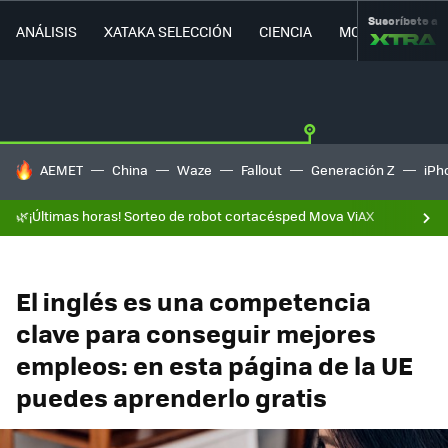
Suscríbete a
ANÁLISIS
XATAKA SELECCIÓN
CIENCIA
MOVILIDAD
HOY SE HABLA DE
AEMET
China
Waze
Fallout
Generación Z
iPh
🌿¡Últimas horas! Sorteo de robot cortacésped Mova ViAX
El inglés es una competencia
clave para conseguir mejores
empleos: en esta página de la UE
puedes aprenderlo gratis